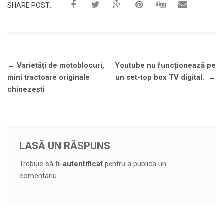
SHARE POST:
Navigare
←
Varietăți de motoblocuri,
Youtube nu funcționează pe
în
mini tractoare originale
un set-top box TV digital.
→
articole
chinezești
LASĂ UN RĂSPUNS
Trebuie să fii
autentificat
pentru a publica un
comentariu.