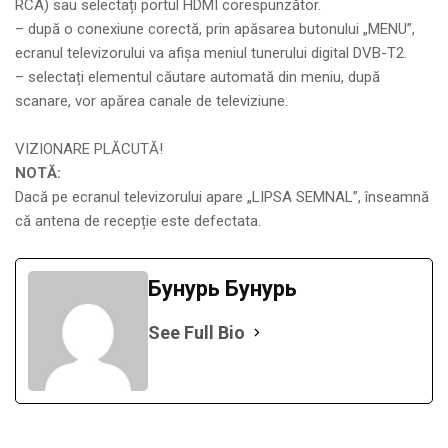
RCA) sau selectați portul HDMI corespunzător.
– după o conexiune corectă, prin apăsarea butonului „MENU”,
ecranul televizorului va afișa meniul tunerului digital DVB-T2.
– selectați elementul căutare automată din meniu, după
scanare, vor apărea canale de televiziune.
VIZIONARE PLĂCUTĂ!
NOTĂ:
Dacă pe ecranul televizorului apare „LIPSA SEMNAL”, înseamnă
că antena de recepție este defectata.
Бунурь Бунурь
See Full Bio