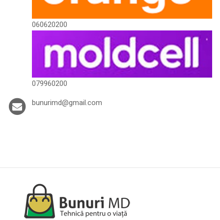
060620200
079960200
bunurimd@gmail.com