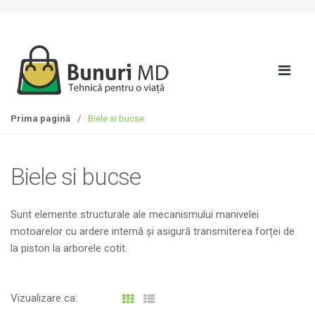
S
T
k
r
i
e
p
c
t
i
o
l
n
a
Prima pagină
/
Biele si bucse
a
c
v
o
i
n
Biele si bucse
g
ț
a
i
t
n
Sunt elemente structurale ale mecanismului manivelei
i
u
motoarelor cu ardere internă și asigură transmiterea forței de
o
t
la piston la arborele cotit.
n
Vizualizare ca: