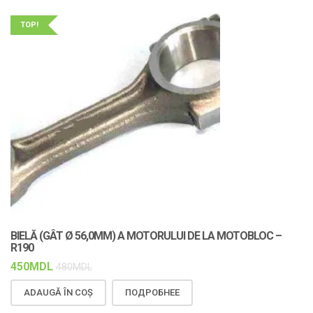
TOP!
BIELĂ (GÂT Ø 56,0MM) A MOTORULUI DE LA MOTOBLOC –
R190
450
MDL
480
MDL
ADAUGĂ ÎN COȘ
ПОДРОБНЕЕ