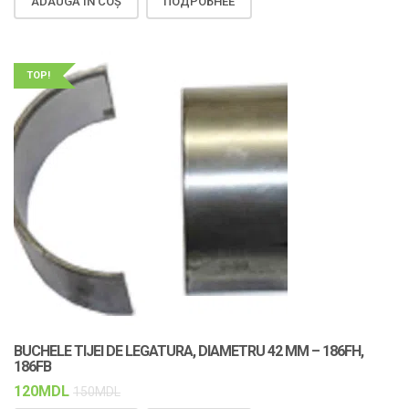
ADAUGĂ ÎN COȘ
ПОДРОБНЕЕ
TOP!
BUCHELE TIJEI DE LEGATURA, DIAMETRU 42 MM – 186FH,
186FB
120
MDL
150
MDL