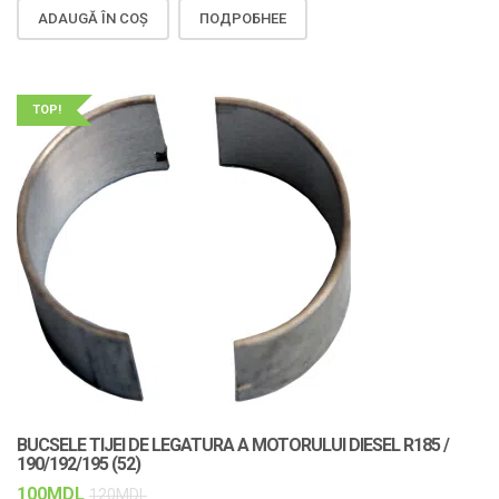
ADAUGĂ ÎN COȘ
ПОДРОБНЕЕ
TOP!
BUCSELE TIJEI DE LEGATURA A MOTORULUI DIESEL R185 /
190/192/195 (52)
100
MDL
120
MDL