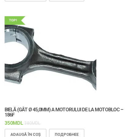
TOP!
BIELĂ (GÂT Ø 45,0MM) A MOTORULUI DE LA MOTOBLOC –
186F
350
MDL
380
MDL
ADAUGĂ ÎN COȘ
ПОДРОБНЕЕ