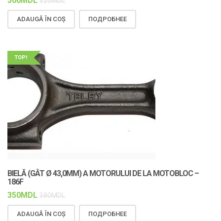
300
MDL
320
MDL
ADAUGĂ ÎN COȘ
ПОДРОБНЕЕ
TOP!
BIELĂ (GÂT Ø 43,0MM) A MOTORULUI DE LA MOTOBLOC –
186F
350
MDL
380
MDL
ADAUGĂ ÎN COȘ
ПОДРОБНЕЕ