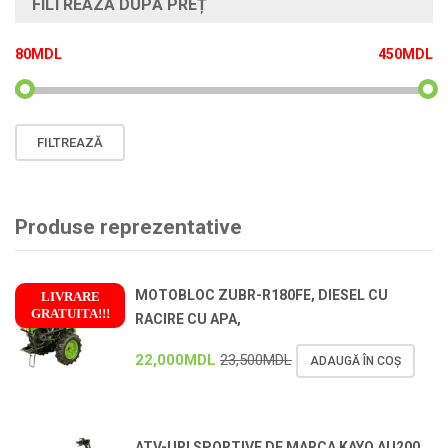
FILTREAZĂ DUPĂ PREȚ
80MDL
450MDL
Preț
Preț
FILTREAZĂ
minim
maxim
Produse reprezentative
MOTOBLOC ZUBR-R180FE, DIESEL CU
LIVRARE
GRATUITA!!!
RACIRE CU APA,
!
22,000
MDL
23,500
MDL
ADAUGĂ ÎN COȘ
ATV-URI SPORTIVE DE MARCA KAYO AU200,