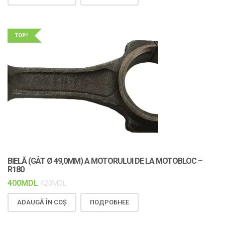
TOP!
BIELĂ (GÂT Ø 49,0MM) A MOTORULUI DE LA MOTOBLOC –
R180
400
MDL
420
MDL
ADAUGĂ ÎN COȘ
ПОДРОБНЕЕ