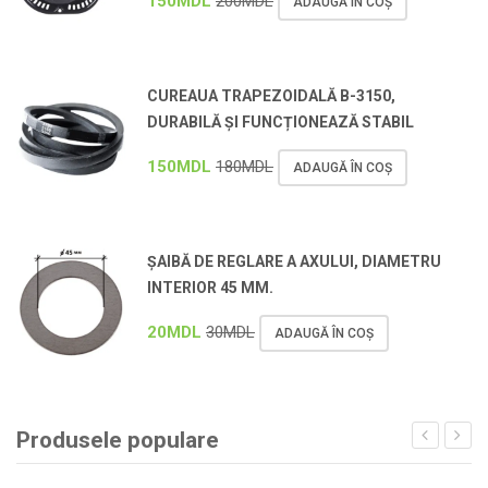
150
MDL
200
MDL
ADAUGĂ ÎN COȘ
CUREAUA TRAPEZOIDALĂ B-3150,
DURABILĂ ȘI FUNCȚIONEAZĂ STABIL
150
MDL
180
MDL
ADAUGĂ ÎN COȘ
ȘAIBĂ DE REGLARE A AXULUI, DIAMETRU
INTERIOR 45 MM.
20
MDL
30
MDL
ADAUGĂ ÎN COȘ
Produsele populare