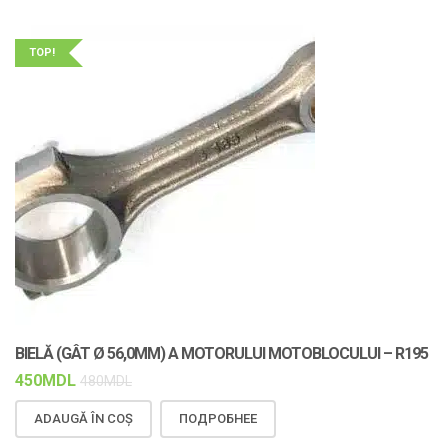
TOP!
BIELĂ (GÂT Ø 56,0MM) A MOTORULUI MOTOBLOCULUI – R195
450
MDL
480
MDL
ADAUGĂ ÎN COȘ
ПОДРОБНЕЕ