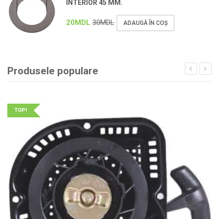
INTERIOR 45 MM.
20
MDL
30
MDL
ADAUGĂ ÎN COȘ
Produsele populare
TOP!