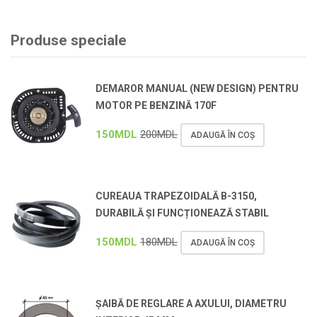
Produse speciale
DEMAROR MANUAL (NEW DESIGN) PENTRU
MOTOR PE BENZINĂ 170F
150
MDL
200
MDL
ADAUGĂ ÎN COȘ
CUREAUA TRAPEZOIDALĂ B-3150,
DURABILĂ ȘI FUNCȚIONEAZĂ STABIL
150
MDL
180
MDL
ADAUGĂ ÎN COȘ
ȘAIBĂ DE REGLARE A AXULUI, DIAMETRU