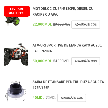
MOTOBLOC ZUBR-R180FE, DIESEL CU
LIVRARE
GRATUITA!!!
RACIRE CU APA,
!
22,000
MDL
23,500
MDL
ADAUGĂ ÎN COȘ
ATV-URI SPORTIVE DE MARCA KAYO AU200,
LA BENZINA
50,000
MDL
54,000
MDL
ADAUGĂ ÎN COȘ
SAIBA DE ETANSARE PENTRU DUZA SCURTA
178F/186F
40
MDL
70
MDL
ADAUGĂ ÎN COȘ