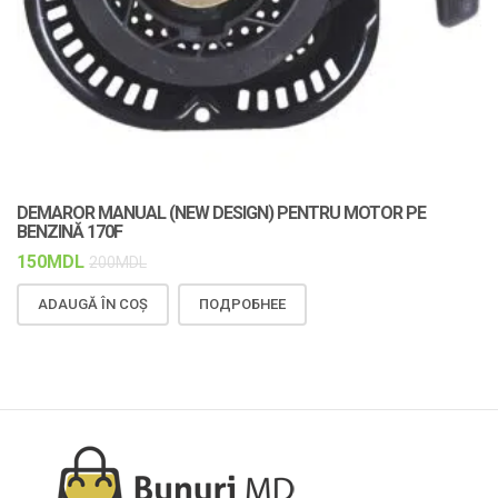
DEMAROR MANUAL (NEW DESIGN) PENTRU MOTOR PE
C
BENZINĂ 170F
F
150
MDL
1
200
MDL
ADAUGĂ ÎN COȘ
ПОДРОБНЕЕ