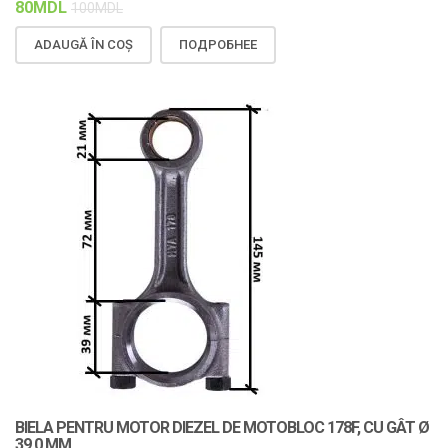
80
MDL
100
MDL
ADAUGĂ ÎN COȘ
ПОДРОБНЕЕ
BIELA PENTRU MOTOR DIEZEL DE MOTOBLOC 178F, CU GÂT Ø
39,0 MM