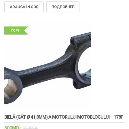
ADAUGĂ ÎN COȘ
ПОДРОБНЕЕ
TOP!
BIELĂ (GÂT Ø 41,0MM) A MOTORULUI MOTOBLOCULUI – 178F
300
MDL
320
MDL