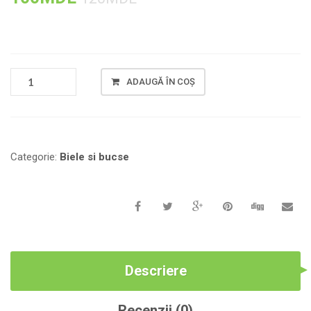
CANTITATE
ADAUGĂ ÎN COȘ
BUCSELE
TIJEI
DE
LEGATURA
A
Categorie:
Biele si bucse
MOTORULUI
DIESEL
R185
/
190/192/195
(52)
Descriere
Recenzii (0)