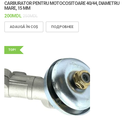
CARBURATOR PENTRU MOTOCOSITOARE 40/44, DIAMETRU
MARE, 15 MM
200
MDL
250
MDL
ADAUGĂ ÎN COȘ
ПОДРОБНЕЕ
TOP!