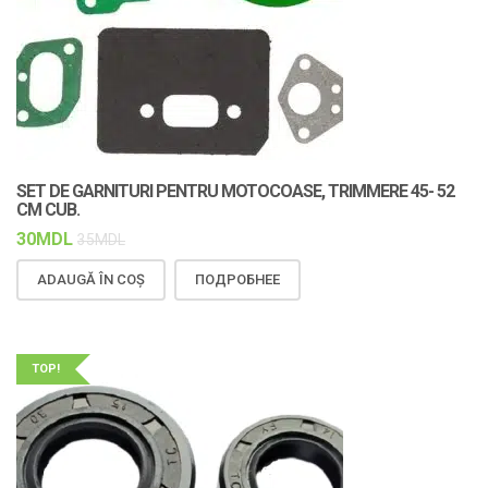
SET DE GARNITURI PENTRU MOTOCOASE, TRIMMERE 45- 52
CM CUB.
30
MDL
35
MDL
ADAUGĂ ÎN COȘ
ПОДРОБНЕЕ
TOP!