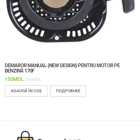
DEMAROR MANUAL (NEW DESIGN) PENTRU MOTOR PE
C
BENZINĂ 170F
F
150
MDL
1
200
MDL
ADAUGĂ ÎN COȘ
ПОДРОБНЕЕ