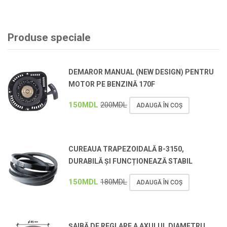
Produse speciale
DEMAROR MANUAL (NEW DESIGN) PENTRU
MOTOR PE BENZINĂ 170F
150
MDL
200
MDL
ADAUGĂ ÎN COȘ
CUREAUA TRAPEZOIDALĂ B-3150,
DURABILĂ ȘI FUNCȚIONEAZĂ STABIL
150
MDL
180
MDL
ADAUGĂ ÎN COȘ
ȘAIBĂ DE REGLARE A AXULUI, DIAMETRU