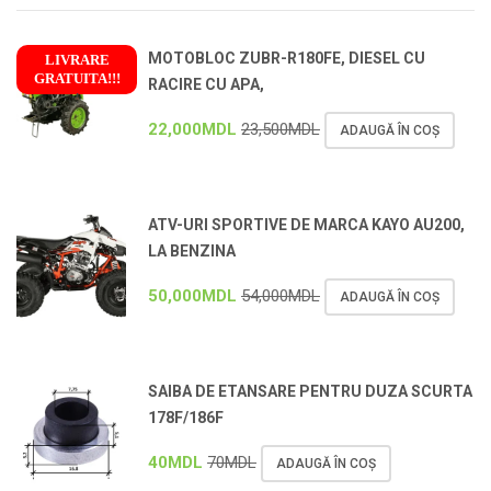
MOTOBLOC ZUBR-R180FE, DIESEL CU
LIVRARE
GRATUITA!!!
RACIRE CU APA,
!
22,000
MDL
23,500
MDL
ADAUGĂ ÎN COȘ
ATV-URI SPORTIVE DE MARCA KAYO AU200,
LA BENZINA
50,000
MDL
54,000
MDL
ADAUGĂ ÎN COȘ
SAIBA DE ETANSARE PENTRU DUZA SCURTA
178F/186F
40
MDL
70
MDL
ADAUGĂ ÎN COȘ