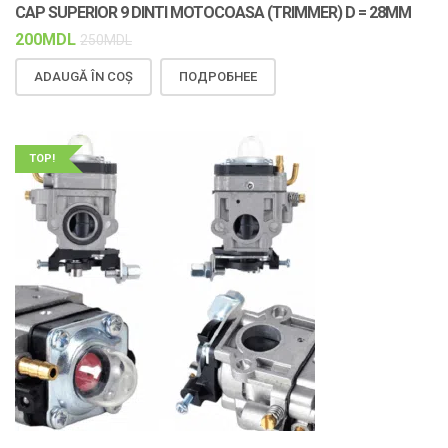
CAP SUPERIOR 9 DINTI MOTOCOASA (TRIMMER) D = 28MM
200
MDL
250
MDL
ADAUGĂ ÎN COȘ
ПОДРОБНЕЕ
TOP!