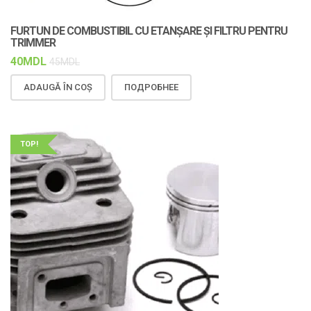
FURTUN DE COMBUSTIBIL CU ETANȘARE ȘI FILTRU PENTRU
TRIMMER
40
MDL
45
MDL
ADAUGĂ ÎN COȘ
ПОДРОБНЕЕ
TOP!