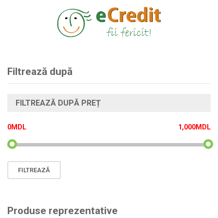
Filtrează după
FILTREAZĂ DUPĂ PREȚ
0MDL
1,000MDL
Preț
Preț
FILTREAZĂ
minim
maxim
Produse reprezentative