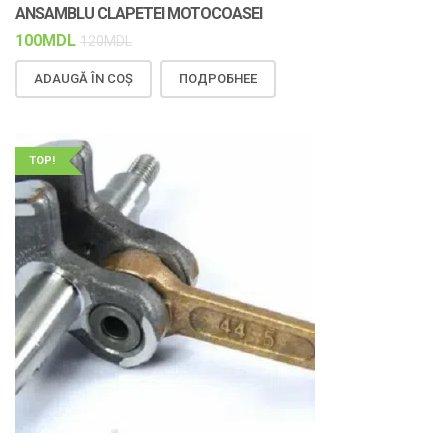
ANSAMBLU CLAPETEI MOTOCOASEI
100
MDL
120
MDL
ADAUGĂ ÎN COȘ
ПОДРОБНЕЕ
TOP!