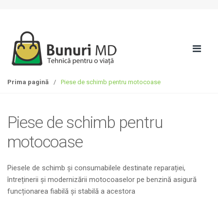
S
T
k
r
i
e
p
c
t
i
o
l
n
a
Prima pagină
/
Piese de schimb pentru motocoase
a
c
v
o
i
n
Piese de schimb pentru
g
ț
a
i
motocoase
t
n
i
u
Piesele de schimb și consumabilele destinate reparației,
o
t
întreținerii și modernizării motocoaselor pe benzină asigură
n
funcționarea fiabilă și stabilă a acestora