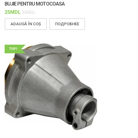
BUJIE PENTRU MOTOCOASA
25
MDL
30
MDL
ADAUGĂ ÎN COȘ
ПОДРОБНЕЕ
TOP!