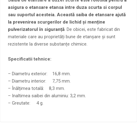
Saiba de etansare a duzei scurte
este folosita pentru a
asigura o etansare etansa intre duza scurta si corpul
sau suportul acesteia. Această saiba de etansare ajută
la prevenirea scurgerilor de lichid și menține
pulverizatorul în siguranță
. De obicei, este fabricat din
materiale care au proprietăți bune de etanșare și sunt
rezistente la diverse substanțe chimice.
Specificatii tehnice:
– Diametru exterior: 16,8 mm.
– Diametru interior: 7,75 mm.
– Înălțimea totală: 8,3 mm.
– Inaltimea saibei din aluminiu: 3,2 mm.
– Greutate: 4 g.