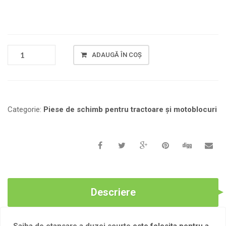
CANTITATE
ADAUGĂ ÎN COȘ
SAIBA
DE
ETANSARE
PENTRU
DUZA
Categorie:
Piese de schimb pentru tractoare și motoblocuri
SCURTA
178F/186F
Descriere