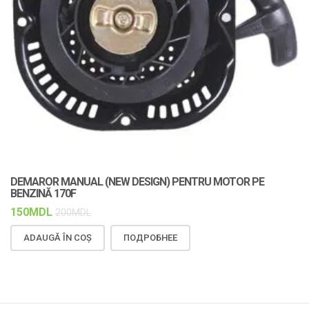
DEMAROR MANUAL (NEW DESIGN) PENTRU MOTOR PE
C
BENZINĂ 170F
F
150
MDL
1
200
MDL
ADAUGĂ ÎN COȘ
ПОДРОБНЕЕ