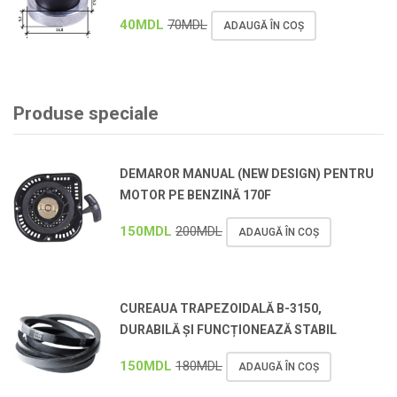
40
MDL
70
MDL
ADAUGĂ ÎN COȘ
Produse speciale
DEMAROR MANUAL (NEW DESIGN) PENTRU
MOTOR PE BENZINĂ 170F
150
MDL
200
MDL
ADAUGĂ ÎN COȘ
CUREAUA TRAPEZOIDALĂ B-3150,
DURABILĂ ȘI FUNCȚIONEAZĂ STABIL
150
MDL
180
MDL
ADAUGĂ ÎN COȘ