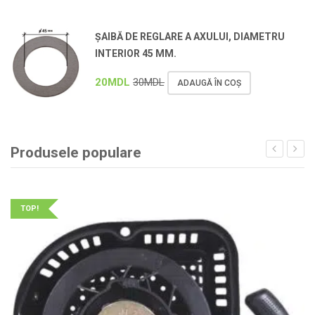
ȘAIBĂ DE REGLARE A AXULUI, DIAMETRU
INTERIOR 45 MM.
20
MDL
30
MDL
ADAUGĂ ÎN COȘ
Produsele populare
TOP!