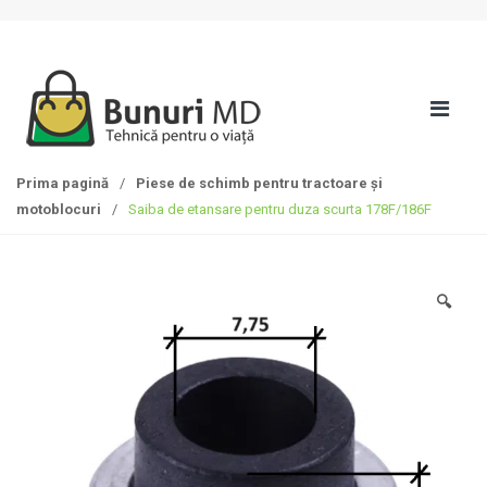
S
T
k
r
i
e
p
c
t
i
o
l
n
a
Prima pagină
/
Piese de schimb pentru tractoare și
a
c
motoblocuri
/
Saiba de etansare pentru duza scurta 178F/186F
v
o
i
n
g
ț
a
i
🔍
t
n
i
u
o
t
n