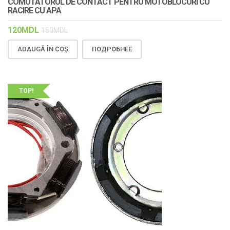
COMUTATORUL DE CONTACT PENTRU MOTOBLOCURI CU
RACIRE CU APA
120
MDL
150
MDL
ADAUGĂ ÎN COȘ
ПОДРОБНЕЕ
TOP!