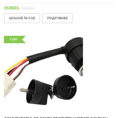
350
MDL
400
MDL
ADAUGĂ ÎN COȘ
ПОДРОБНЕЕ
TOP!