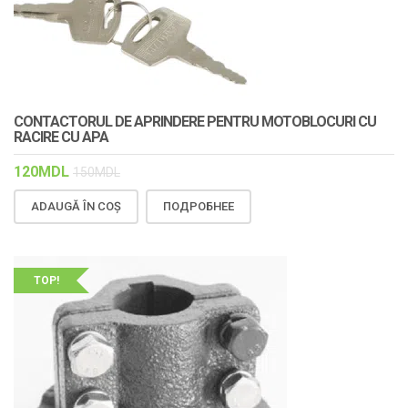
CONTACTORUL DE APRINDERE PENTRU MOTOBLOCURI CU
RACIRE CU APA
120
MDL
150
MDL
ADAUGĂ ÎN COȘ
ПОДРОБНЕЕ
TOP!