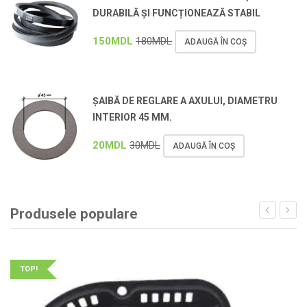
DURABILĂ ȘI FUNCȚIONEAZĂ STABIL
150
MDL
180
MDL
ADAUGĂ ÎN COȘ
ȘAIBĂ DE REGLARE A AXULUI, DIAMETRU
INTERIOR 45 MM.
20
MDL
30
MDL
ADAUGĂ ÎN COȘ
Produsele populare
TOP!