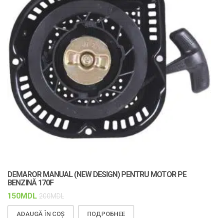
DEMAROR MANUAL (NEW DESIGN) PENTRU MOTOR PE
C
BENZINĂ 170F
F
150
MDL
1
200
MDL
ADAUGĂ ÎN COȘ
ПОДРОБНЕЕ