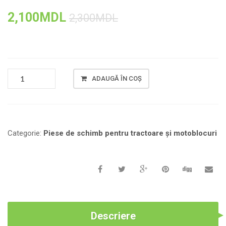
2,100
MDL
2,300
MDL
CANTITATE
ADAUGĂ ÎN COȘ
BLOC
PENTRU
MOTOR
DIESEL
R180
Categorie:
Piese de schimb pentru tractoare și motoblocuri
RACIRE
CU
APA,
PUTEREA
8
C.
P.
Descriere