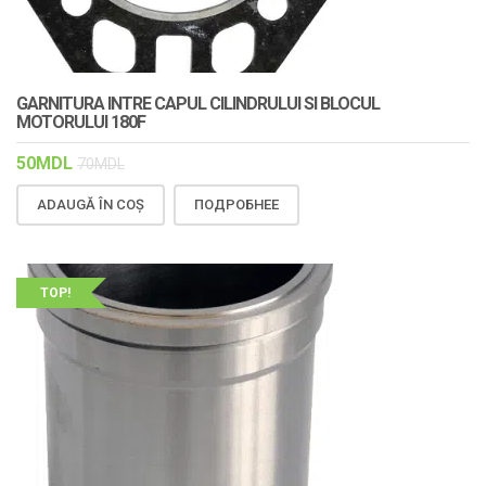
GARNITURA INTRE CAPUL CILINDRULUI SI BLOCUL
MOTORULUI 180F
50
MDL
70
MDL
ADAUGĂ ÎN COȘ
ПОДРОБНЕЕ
TOP!