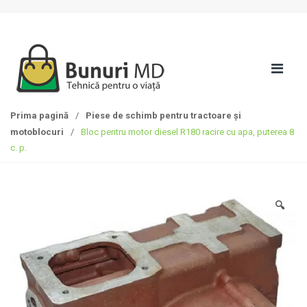
S
T
k
r
i
e
p
c
t
i
o
l
n
a
Prima pagină
/
Piese de schimb pentru tractoare și
a
c
motoblocuri
/
Bloc pentru motor diesel R180 racire cu apa, puterea 8
v
o
c. p.
i
n
g
ț
a
i
t
n
🔍
i
u
o
t
n