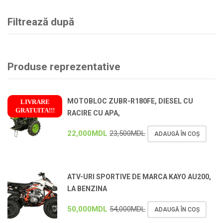
Filtrează după
Produse reprezentative
MOTOBLOC ZUBR-R180FE, DIESEL CU
LIVRARE
GRATUITA!!!
RACIRE CU APA,
!
22,000
MDL
23,500
MDL
ADAUGĂ ÎN COȘ
ATV-URI SPORTIVE DE MARCA KAYO AU200,
LA BENZINA
50,000
MDL
54,000
MDL
ADAUGĂ ÎN COȘ