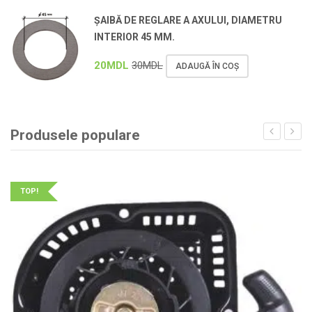
ȘAIBĂ DE REGLARE A AXULUI, DIAMETRU
INTERIOR 45 MM.
20
MDL
30
MDL
ADAUGĂ ÎN COȘ
Produsele populare
TOP!