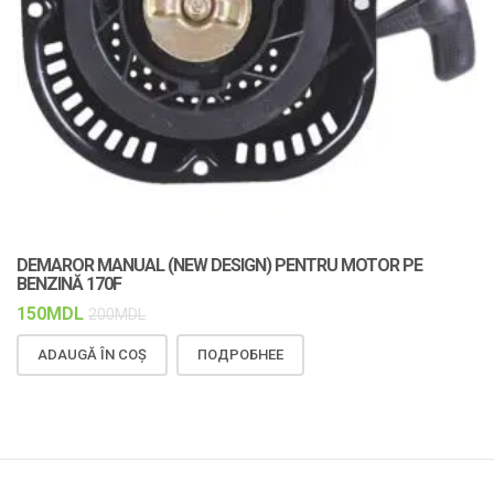
DEMAROR MANUAL (NEW DESIGN) PENTRU MOTOR PE
C
BENZINĂ 170F
F
150
MDL
1
200
MDL
ADAUGĂ ÎN COȘ
ПОДРОБНЕЕ