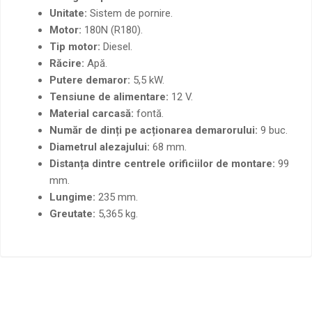
Unitate:
Sistem de pornire.
Motor:
180N (R180).
Tip motor:
Diesel.
Răcire:
Apă.
Putere demaror:
5,5 kW.
Tensiune de alimentare:
12 V.
Material carcasă:
fontă.
Număr de dinți pe acționarea demarorului:
9 buc.
Diametrul alezajului:
68 mm.
Distanța dintre centrele orificiilor de montare:
99
mm.
Lungime:
235 mm.
Greutate:
5,365 kg.