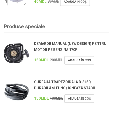
40
MDL
70
MDL
ADAUGĂ ÎN COȘ
Produse speciale
DEMAROR MANUAL (NEW DESIGN) PENTRU
MOTOR PE BENZINĂ 170F
150
MDL
200
MDL
ADAUGĂ ÎN COȘ
CUREAUA TRAPEZOIDALĂ B-3150,
DURABILĂ ȘI FUNCȚIONEAZĂ STABIL
150
MDL
180
MDL
ADAUGĂ ÎN COȘ