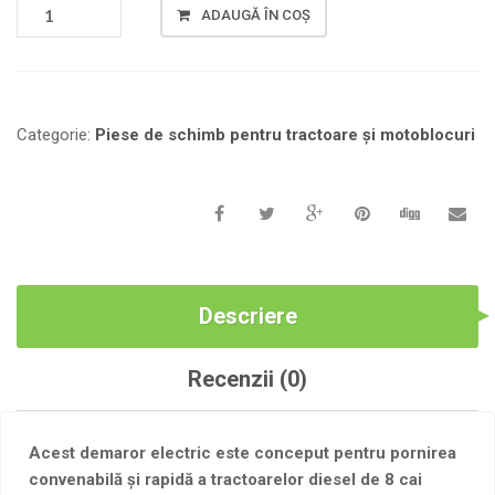
CANTITATE
ADAUGĂ ÎN COȘ
DEMAROR
ELECTRIC
PENTRU
MOTOR
DIESEL
Categorie:
Piese de schimb pentru tractoare și motoblocuri
R180,
Z-
9,
D=68
ММ
Descriere
Recenzii (0)
Acest demaror electric este conceput pentru pornirea
convenabilă și rapidă a tractoarelor diesel de 8 cai