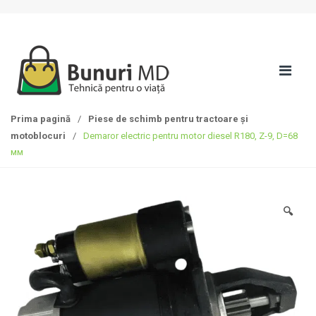
S
T
k
r
i
e
p
c
t
i
o
l
n
a
Prima pagină
/
Piese de schimb pentru tractoare și
a
c
motoblocuri
/
Demaror electric pentru motor diesel R180, Z-9, D=68
v
o
мм
i
n
g
ț
a
i
t
n
🔍
i
u
o
t
n