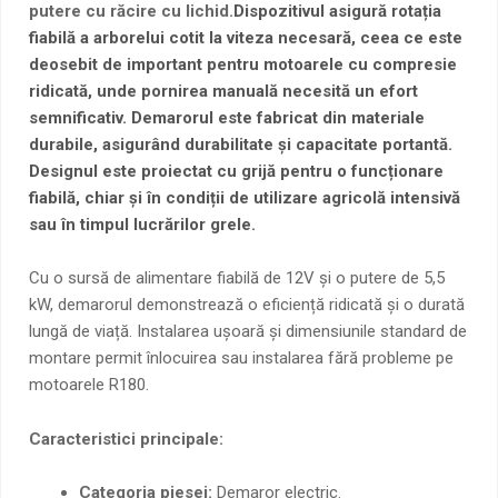
putere cu răcire cu lichid.
Dispozitivul asigură rotația
fiabilă a arborelui cotit la viteza necesară, ceea ce este
deosebit de important pentru motoarele cu compresie
ridicată, unde pornirea manuală necesită un efort
semnificativ. Demarorul este fabricat din materiale
durabile, asigurând durabilitate și capacitate portantă.
Designul este proiectat cu grijă pentru o funcționare
fiabilă, chiar și în condiții de utilizare agricolă intensivă
sau în timpul lucrărilor grele.
Cu o sursă de alimentare fiabilă de 12V și o putere de 5,5
kW, demarorul demonstrează o eficiență ridicată și o durată
lungă de viață. Instalarea ușoară și dimensiunile standard de
montare permit înlocuirea sau instalarea fără probleme pe
motoarele R180.
Caracteristici principale:
Categoria piesei:
Demaror electric.