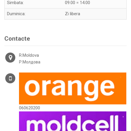
Simbata:
09.00 = 14.00
Duminica:
Zi libera
Contacte
R.Moldova
Р.Молдова
060620200