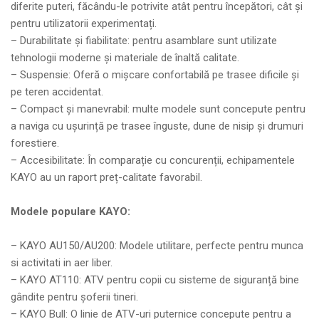
diferite puteri, făcându-le potrivite atât pentru începători, cât și
pentru utilizatorii experimentați.
– Durabilitate și fiabilitate: pentru asamblare sunt utilizate
tehnologii moderne și materiale de înaltă calitate.
– Suspensie: Oferă o mișcare confortabilă pe trasee dificile și
pe teren accidentat.
– Compact și manevrabil: multe modele sunt concepute pentru
a naviga cu ușurință pe trasee înguste, dune de nisip și drumuri
forestiere.
– Accesibilitate: În comparație cu concurenții, echipamentele
KAYO au un raport preț-calitate favorabil.
Modele populare KAYO:
– KAYO AU150/AU200: Modele utilitare, perfecte pentru munca
si activitati in aer liber.
– KAYO AT110: ATV pentru copii cu sisteme de siguranță bine
gândite pentru șoferii tineri.
– KAYO Bull: O linie de ATV-uri puternice concepute pentru a