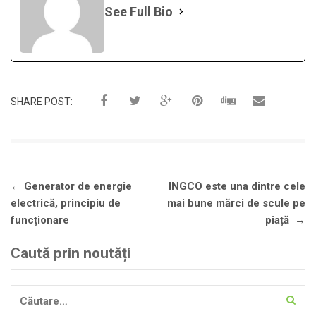
See Full Bio
SHARE POST:
Navigare
←
Generator de energie
INGCO este una dintre cele
în
electrică, principiu de
mai bune mărci de scule pe
articole
funcționare
piață
→
Caută prin noutăți
Caută
după: