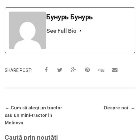
Бунурь Бунурь
See Full Bio
SHARE POST:
Navigare
←
Cum să alegi un tractor
Despre noi
→
în
sau un mini-tractor în
articole
Moldova
Caută prin noutăți