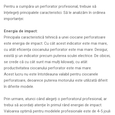
Pentru a cumpăra un perforator profesional, trebuie să
înțelegeți principalele caracteristici. Să le analizăm în ordinea
importanței:
Energia de impact:
Principala caracteristică tehnică a unei ciocane perforatoare
este energia de impact. Cu cât acest indicator este mai mare,
cu atât eficiența ciocanului perforator este mai mare. Desigur,
există și un indicator precum puterea sculei electrice. De obicei,
se crede că cu cât sunt mai mulți kilowați, cu atât
productivitatea ciocanului perforator este mai mare.
Acest lucru nu este întotdeauna valabil pentru ciocanele
perforatoare, deoarece puterea motorului este utilizată diferit
în diferite modele.
Prin urmare, atunci când alegeți o perforatorul profesional, ar
trebui să acordați atenție în primul rând energiei de impact.
Valoarea optimă pentru modelele profesionale este de 4-5 jouli