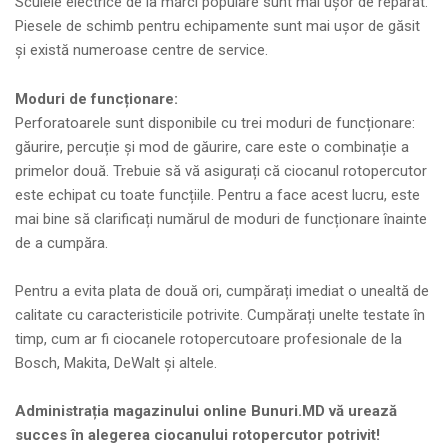
Sculele electrice de la mărci populare sunt mai ușor de reparat.
Piesele de schimb pentru echipamente sunt mai ușor de găsit
și există numeroase centre de service.
Moduri de funcționare:
Perforatoarele sunt disponibile cu trei moduri de funcționare:
găurire, percuție și mod de găurire, care este o combinație a
primelor două. Trebuie să vă asigurați că ciocanul rotopercutor
este echipat cu toate funcțiile. Pentru a face acest lucru, este
mai bine să clarificați numărul de moduri de funcționare înainte
de a cumpăra.
Pentru a evita plata de două ori, cumpărați imediat o unealtă de
calitate cu caracteristicile potrivite. Cumpărați unelte testate în
timp, cum ar fi ciocanele rotopercutoare profesionale de la
Bosch, Makita, DeWalt și altele.
Administrația magazinului online Bunuri.MD vă urează
succes în alegerea ciocanului rotopercutor potrivit!