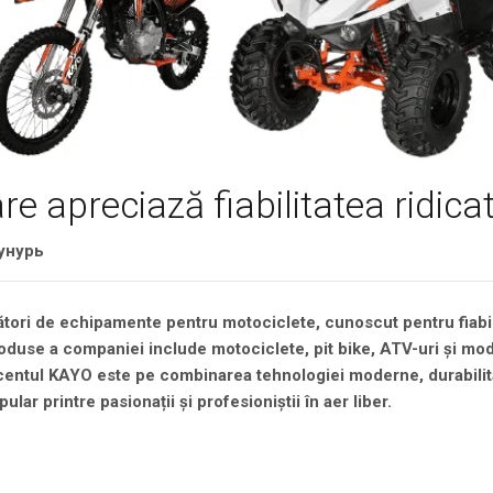
e apreciază fiabilitatea ridica
унурь
ători de echipamente pentru motociclete, cunoscut pentru fiabil
roduse a companiei include motociclete, pit bike, ATV-uri și mo
centul KAYO este pe combinarea tehnologiei moderne, durabilităț
lar printre pasionații și profesioniștii în aer liber.