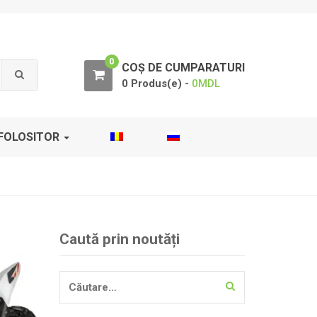
0
COȘ DE CUMPARATURI
0 Produs(e) -
0
MDL
FOLOSITOR
Caută prin noutăți
Caută
după: