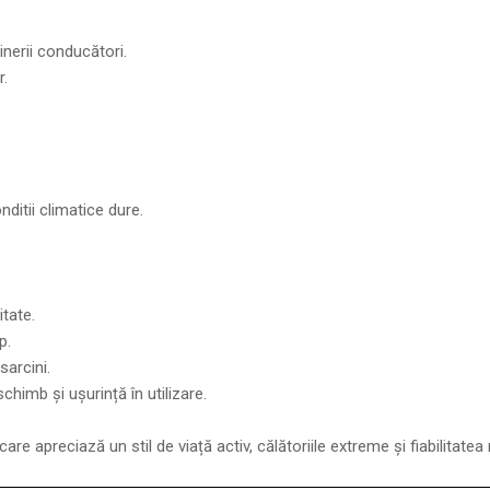
nerii conducători.
r.
ditii climatice dure.
itate.
p.
sarcini.
schimb și ușurință în utilizare.
 apreciază un stil de viață activ, călătoriile extreme și fiabilitatea r