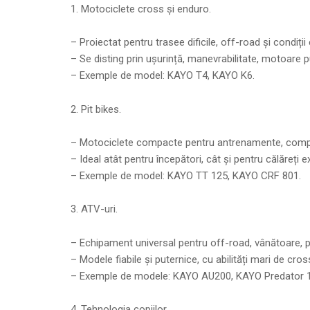
1. Motociclete cross și enduro.
– Proiectat pentru trasee dificile, off-road și condiții
– Se disting prin ușurință, manevrabilitate, motoare p
– Exemple de model: KAYO T4, KAYO K6.
2. Pit bikes.
– Motociclete compacte pentru antrenamente, competiții
– Ideal atât pentru începători, cât și pentru călăreți e
– Exemple de model: KAYO TT 125, KAYO CRF 801.
3. ATV-uri.
– Echipament universal pentru off-road, vânătoare, pe
– Modele fiabile și puternice, cu abilități mari de cro
– Exemple de modele: KAYO AU200, KAYO Predator 
4. Tehnologia copiilor.