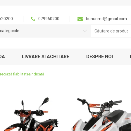
620200
079960200
bunurimd@gmail.com
Căutare
categoriile
pentru:
DA
LIVRARE ȘI ACHITARE
DESPRE NOI
eciază fiabilitatea ridicată