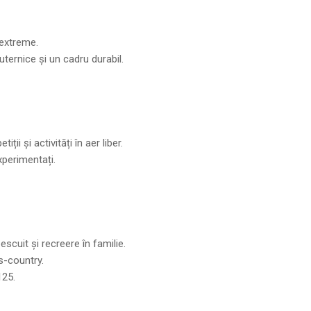
 extreme.
uternice și un cadru durabil.
 și activități în aer liber.
xperimentați.
scuit și recreere în familie.
ss-country.
125.