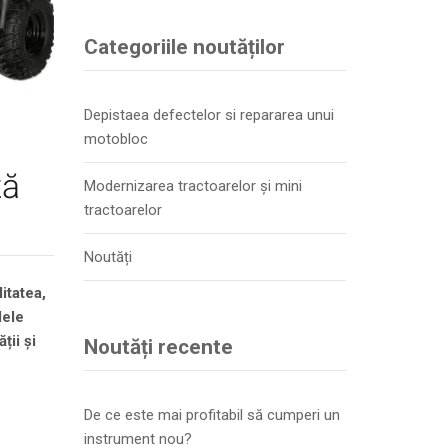
Categoriile noutăților
Depistaea defectelor si repararea unui
motobloc
tă
Modernizarea tractoarelor și mini
tractoarelor
Noutăți
itatea,
dele
ii și
Noutăți recente
De ce este mai profitabil să cumperi un
instrument nou?