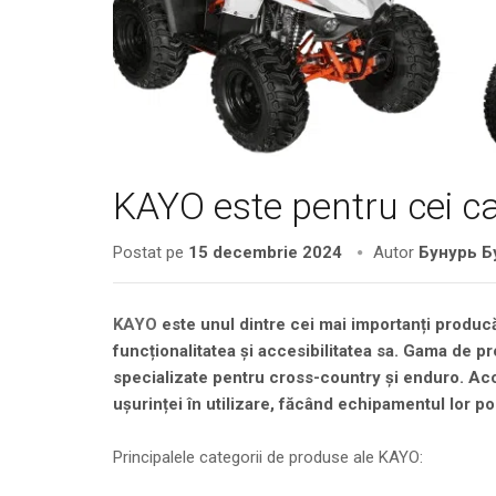
KAYO este pentru cei car
Postat pe
15 decembrie 2024
Autor
Бунурь Б
KAYO
este unul dintre cei mai importanți produc
funcționalitatea și accesibilitatea sa. Gama de p
specializate pentru cross-country și enduro. Ac
ușurinței în utilizare, făcând echipamentul lor popu
Principalele categorii de produse ale KAYO: