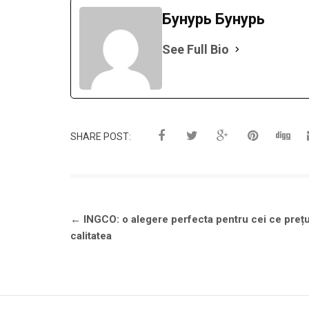
Бунурь Бунурь
See Full Bio
SHARE POST:
Navigare
←
INGCO: o alegere perfecta pentru cei ce preț
în
calitatea
articole