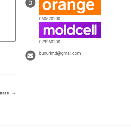
060620200
079960200
bunurimd@gmail.com
ionare
→