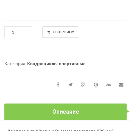
КОЛИЧЕСТВО
В КОРЗИНУ
ТОВАРА
КВАДРОЦИКЛ
VIPER
200
СМ³,
Категория:
Квадроциклы спортивные
БЕНЗИНОВЫЙ
МОЩНОСТЬЮ
18
Л.
С.
Описание