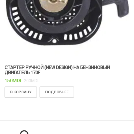
СТАРТЕР РУЧНОЙ (NEW DESIGN) НА БЕНЗИНОВЫЙ
К
ДВИГАТЕЛЬ 170F
С
150
MDL
1
200
MDL
В КОРЗИНУ
ПОДРОБНЕЕ