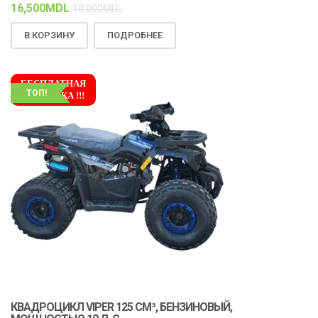
16,500
MDL
18,000
MDL
В КОРЗИНУ
ПОДРОБНЕЕ
БЕСПЛАТНАЯ
ТОП!
ДОСТАВКА !!!
КВАДРОЦИКЛ VIPER 125 СМ³, БЕНЗИНОВЫЙ,