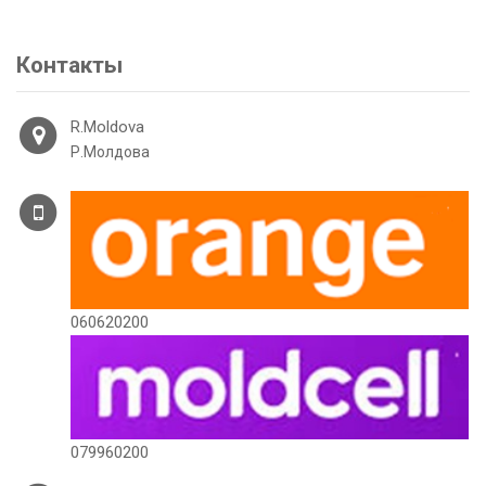
Контакты
R.Moldova
Р.Молдова
060620200
079960200