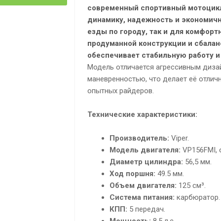
современный спортивный мотоцикл
динамику, надежность и экономич
езды по городу, так и для комфорт
продуманной конструкции и сбала
обеспечивает стабильную работу и
Модель отличается агрессивным диза
маневренностью, что делает её отлич
опытных райдеров.
Технические характеристики:
Производитель:
Viper.
Модель двигателя:
VP156FMI, 
Диаметр цилиндра:
56,5 мм.
Ход поршня:
49.5 мм.
Объем двигателя:
125 см³.
Система питания:
карбюратор.
КПП:
5 передач.