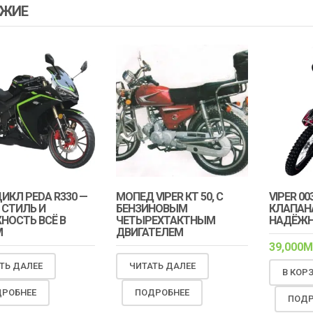
ЖИЕ
КЛ PEDA R330 —
МОПЕД VIPER КТ 50, С
VIPER 00
 СТИЛЬ И
БЕНЗИНОВЫМ
КЛАПАНА
НОСТЬ ВСЁ В
ЧЕТЫРЕХТАКТНЫМ
НАДЁЖН
М
ДВИГАТЕЛЕМ
39,000
M
ТЬ ДАЛЕЕ
ЧИТАТЬ ДАЛЕЕ
В КОР
РОБНЕЕ
ПОДРОБНЕЕ
ПОДР