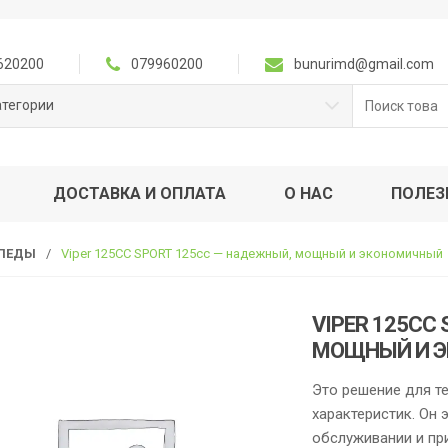
620200
079960200
bunurimd@gmail.com
Поиск
атегории
для:
ДОСТАВКА И ОПЛАТА
О НАС
ПОЛЕЗ
ОПЕДЫ
/
Viper 125CC SPORT 125cc — надежный, мощный и экономичный
VIPER 125CC
МОЩНЫЙ И 
Это решение для те
характеристик. Он 
обслуживании и пр