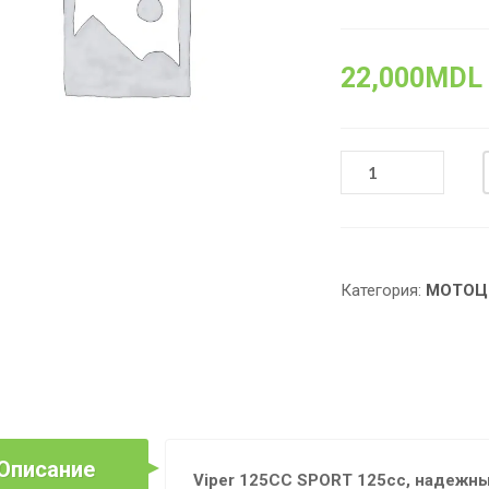
22,000
MDL
КОЛИЧЕСТВО
ТОВАРА
VIPER
125CC
SPORT
125CC
Категория:
МОТОЦ
-
НАДЕЖНЫЙ,
МОЩНЫЙ
И
ЭКОНОМИЧНЫЙ
Описание
Viper 125CC SPORT 125cc, надежн