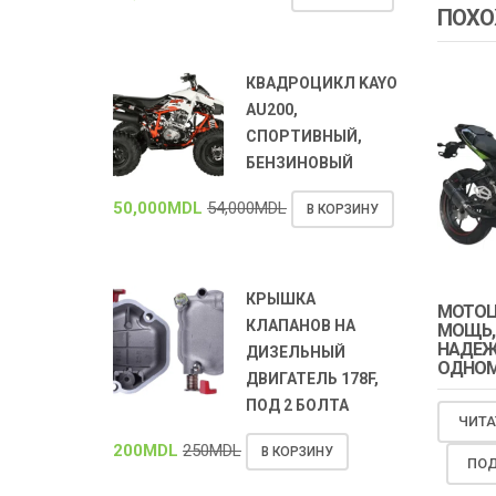
ПОХО
КВАДРОЦИКЛ KAYO
AU200,
СПОРТИВНЫЙ,
БЕНЗИНОВЫЙ
50,000
MDL
54,000
MDL
В КОРЗИНУ
КРЫШКА
МОТОЦИ
КЛАПАНОВ НА
МОЩЬ,
НАДЕЖ
ДИЗЕЛЬНЫЙ
ОДНО
ДВИГАТЕЛЬ 178F,
ПОД 2 БОЛТА
ЧИТА
200
MDL
250
MDL
В КОРЗИНУ
ПОД