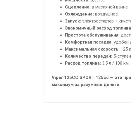
Мощность:
8,5 л.с.
Сцепление:
в масляной ванне.
Охлаждение:
воздушное.
Запуск:
электростартер + кикста
Экономичный расход топлива
Простота обслуживания:
досту
Комфортная посадка:
удобен д
Максимальная скорость:
125 к
Количество передач:
5-ступен
Расход топлива:
3.5 л / 100 км.
Viper 125CC SPORT 125cc — это пра
максимум за разумные деньги.