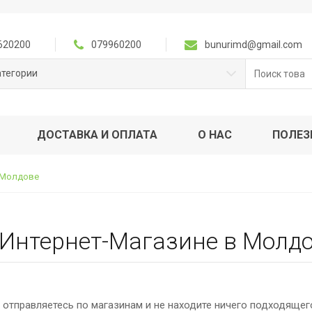
620200
079960200
bunurimd@gmail.com
Поиск
атегории
для:
ДОСТАВКА И ОПЛАТА
О НАС
ПОЛЕЗ
в Молдове
в Интернет-Магазинe в Молд
отправляетесь по магазинам и не находите ничего подходящег