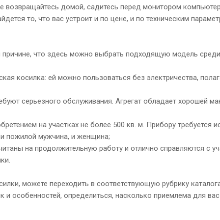
е возвращайтесь домой, садитесь перед монитором компьютера
йдется то, что вас устроит и по цене, и по техническим парамет
ой причине, что здесь можно выбрать подходящую модель сред
кая косилка: ей можно пользоваться без электричества, полаг
ребуют серьезного обслуживания. Агрегат обладает хорошей ма
ретением на участках не более 500 кв. м. Прибору требуется и
 и пожилой мужчина, и женщина;
итаны на продолжительную работу и отлично справляются с у
ки.
силки, можете переходить в соответствующую рубрику каталог
к и особенностей, определиться, насколько приемлема для вас 