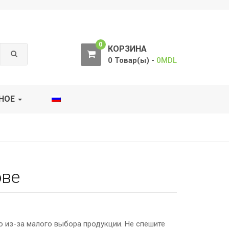
0
КОРЗИНА
0 Товар(ы) -
0
MDL
НОЕ
ове
о из-за малого выбора продукции. Не спешите