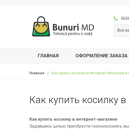
S
П
k
е
i
р
060
p
е
Все к
t
й
o
т
n
и
a
к
ГЛАВНАЯ
ОФОРМЛЕНИЕ ЗАКАЗА
v
с
i
о
g
д
Главная
/
Как купить косилку в Интернет-Магазинe 
a
е
t
р
i
ж
Как купить косилку 
o
а
n
н
и
Как купить косилку в интернет-магазинe
ю
Задавшись целью приобрести газонокосилку, вы 