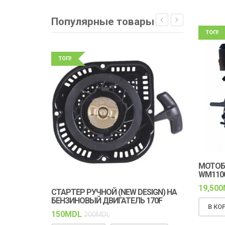
Популярные товары
ТОП!
ТОП!
ТОП!
МОТОБ
WM1100
19,500
СТАРТЕР РУЧНОЙ (NEW DESIGN) НА
КЛИНОВОЙ 
БЕНЗИНОВЫЙ ДВИГАТЕЛЬ 170F
ПРОЧНОСТЬ
В КО
РАБОТА
150
MDL
200
MDL
150
MDL
18