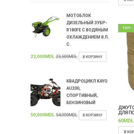
МОТОБЛОК
ДИЗЕЛЬНЫЙ ЗУБР-
ТОП!
R180FE С ВОДЯНЫМ
ОХЛАЖДЕНИЕМ 8 Л.
С.
22,000
MDL
23,500
MDL
В КОРЗИНУ
КВАДРОЦИКЛ KAYO
AU200,
СПОРТИВНЫЙ,
БЕНЗИНОВЫЙ
ДЖУТОВ
ДЛЯ П
50,000
MDL
54,000
MDL
В КОРЗИНУ
60
MDL
В КО