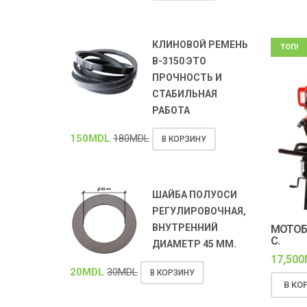
КЛИНОВОЙ РЕМЕНЬ
ТОП!
В-3150 ЭТО
ПРОЧНОСТЬ И
СТАБИЛЬНАЯ
РАБОТА
150
MDL
180
MDL
В КОРЗИНУ
ШАЙБА ПОЛУОСИ
РЕГУЛИРОВОЧНАЯ,
ВНУТРЕННИЙ
МОТОБЛ
С.
ДИАМЕТР 45 ММ.
17,500
20
MDL
30
MDL
В КОРЗИНУ
В КО