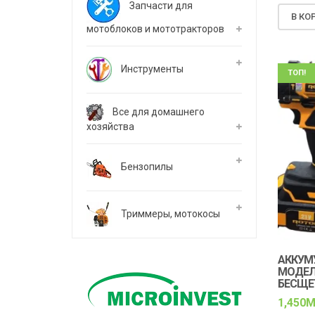
Запчасти для
В КО
мотоблоков и мототракторов
Инструменты
ТОП!
Все для домашнего
хозяйства
Бензопилы
Триммеры, мотокосы
АККУМ
МОДЕЛЬ
БЕСЩЕ
1,450
M