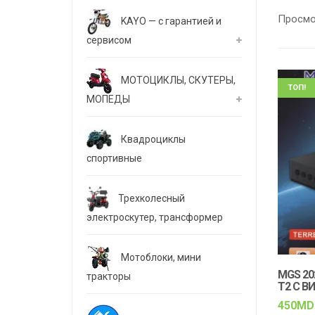
Просмо
KAYO — с гарантией и
сервисом
МОТОЦИКЛЫ, СКУТЕРЫ,
ТОП!
МОПЕДЫ
Квадроциклы
спортивные
Трехколесный
электроскутер, трансформер
Мотоблоки, мини
MGS 20
тракторы
T2 С В
450
MD