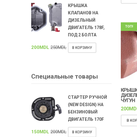
КРЫШКА
КЛАПАНОВ НА
ДИЗЕЛЬНЫЙ
ТОП!
ДВИГАТЕЛЬ 178F,
ПОД 2 БОЛТА
200
MDL
250
MDL
В КОРЗИНУ
Специальные товары
КРЫШК
ДИЗЕЛЬ
СТАРТЕР РУЧНОЙ
ЧУГУН
(NEW DESIGN) НА
200
MD
БЕНЗИНОВЫЙ
ДВИГАТЕЛЬ 170F
В КО
150
MDL
200
MDL
В КОРЗИНУ