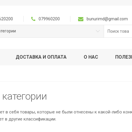
620200
079960200
bunurimd@gmail.com
Поиск
атегории
для:
ДОСТАВКА И ОПЛАТА
О НАС
ПОЛЕЗ
 категории
т в себя товары, которые не были отнесены к какой-либо конкр
т в другие классификации.