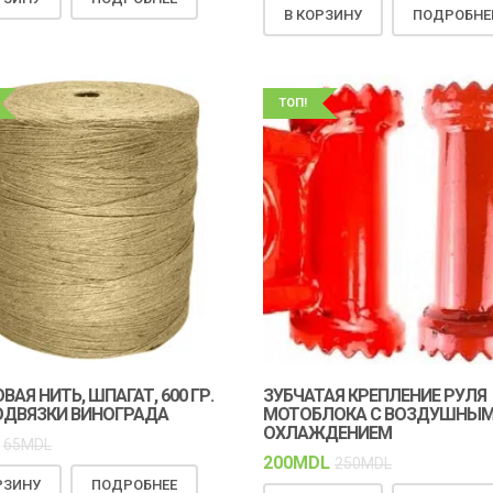
В КОРЗИНУ
ПОДРОБНЕ
ТОП!
АЯ НИТЬ, ШПАГАТ, 600 ГР.
ЗУБЧАТАЯ КРЕПЛЕНИЕ РУЛЯ
ОДВЯЗКИ ВИНОГРАДА
МОТОБЛОКА C ВОЗДУШНЫ
ОХЛАЖДЕНИЕМ
65
MDL
200
MDL
250
MDL
РЗИНУ
ПОДРОБНЕЕ