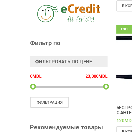
В КО
ТОП!
Фильтр по
ФИЛЬТРОВАТЬ ПО ЦЕНЕ
0MDL
23,000MDL
Минимальная
Максимальная
ФИЛЬТРАЦИЯ
БЕСПРО
C АНТЕ
цена
цена
120
MD
Рекомендуемые товары
В КО