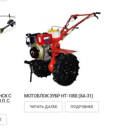
ТОП!
ТОП!
СК С
МОТОБЛОК ЗУБР НТ-105Е (ХА-31)
Л. С.
ЧИТАТЬ ДАЛЕЕ
ПОДРОБНЕЕ
ПОДШИПНИК 6009 НА ФЛАНЕЦ-
ПОДШИПНИК 32009 НА ФЛ
ВТУЛКА ПОЛУОСИ РЕДУКТОРА
ВТУЛКА ПОЛУОСИ РЕДУК
Е
МОТОБЛОКА
МОТОБЛОКА
80
MDL
100
MDL
120
MDL
130
MDL