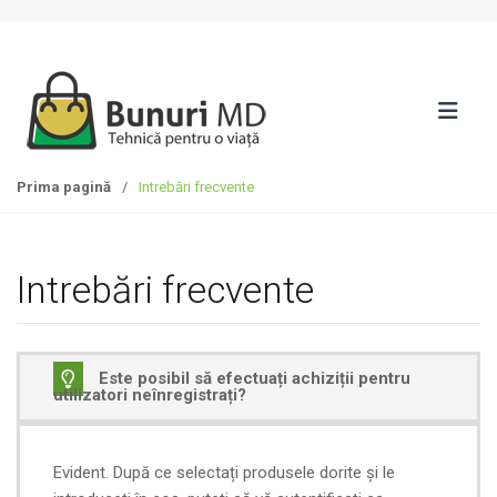
Skip to navigation
Treci la conținut
Prima pagină
/
Intrebări frecvente
Intrebări frecvente
Este posibil să efectuați achiziții pentru
utilizatori neînregistrați?
Evident. După ce selectați produsele dorite și le