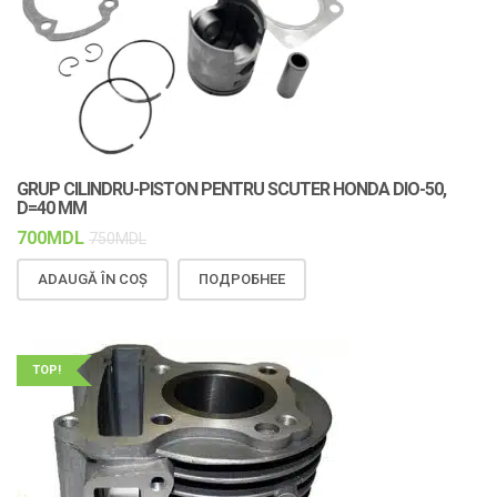
GRUP CILINDRU-PISTON PENTRU SCUTER HONDA DIO-50,
D=40 MM
700
MDL
750
MDL
ADAUGĂ ÎN COȘ
ПОДРОБНЕЕ
TOP!