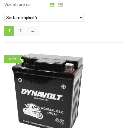
Vizualizare ca:
1
2
→
TOP!