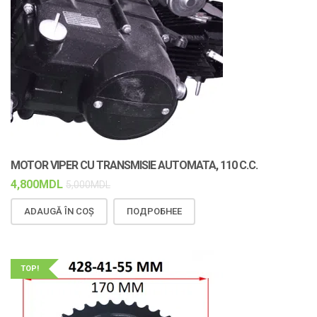
MOTOR VIPER CU TRANSMISIE AUTOMATA, 110 C.C.
4,800
MDL
5,000
MDL
ADAUGĂ ÎN COȘ
ПОДРОБНЕЕ
TOP!