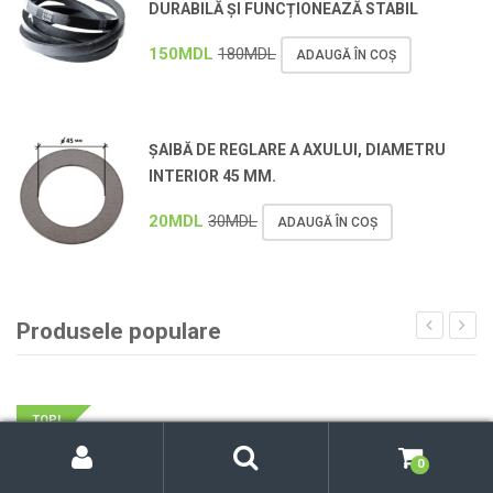
DURABILĂ ȘI FUNCȚIONEAZĂ STABIL
150
MDL
180
MDL
ADAUGĂ ÎN COȘ
ȘAIBĂ DE REGLARE A AXULUI, DIAMETRU
INTERIOR 45 MM.
20
MDL
30
MDL
ADAUGĂ ÎN COȘ
Produsele populare
TOP!
C
C
o
ă
Caută
0
după:
n
u