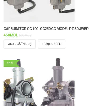
CARBURATOR CG 100- CG250 CC MODEL PZ 30 JWBP
450
MDL
500
MDL
ADAUGĂ ÎN COȘ
ПОДРОБНЕЕ
TOP!