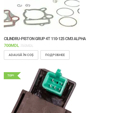
CILINDRU-PISTON GRUP 4T 110-125 CM3 ALPHA
700
MDL
750
MDL
ADAUGĂ ÎN COȘ
ПОДРОБНЕЕ
TOP!