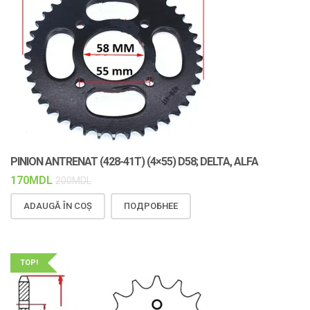
PINION ANTRENAT (428-41T) (4×55) D58; DELTA, ALFA
170
MDL
200
MDL
ADAUGĂ ÎN COȘ
ПОДРОБНЕЕ
TOP!