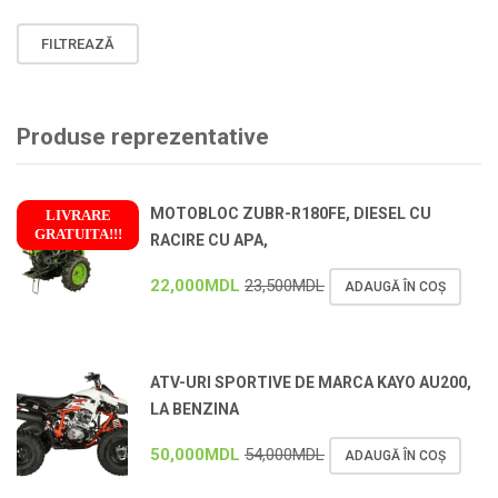
Preț
Preț
FILTREAZĂ
minim
maxim
Produse reprezentative
MOTOBLOC ZUBR-R180FE, DIESEL CU
LIVRARE
GRATUITA!!!
RACIRE CU APA,
!
22,000
MDL
23,500
MDL
ADAUGĂ ÎN COȘ
ATV-URI SPORTIVE DE MARCA KAYO AU200,
LA BENZINA
50,000
MDL
54,000
MDL
ADAUGĂ ÎN COȘ