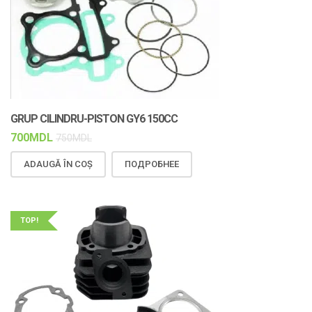
GRUP CILINDRU-PISTON GY6 150CC
700
MDL
750
MDL
ADAUGĂ ÎN COȘ
ПОДРОБНЕЕ
TOP!