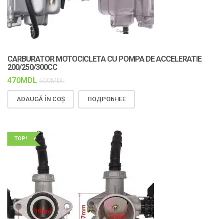
CARBURATOR MOTOCICLETA CU POMPA DE ACCELERATIE
200/250/300CC
470
MDL
500
MDL
ADAUGĂ ÎN COȘ
ПОДРОБНЕЕ
TOP!