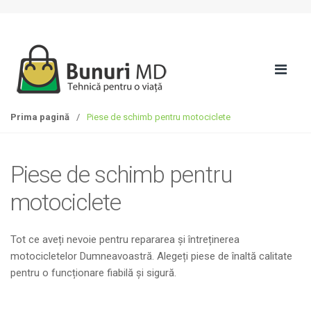
S
T
k
r
i
e
p
c
t
i
o
l
n
a
Prima pagină
/
Piese de schimb pentru motociclete
a
c
v
o
i
n
Piese de schimb pentru
g
ț
a
i
motociclete
t
n
i
u
Tot ce aveți nevoie pentru repararea și întreținerea
o
t
motocicletelor Dumneavoastră. Alegeți piese de înaltă calitate
n
pentru o funcționare fiabilă și sigură.