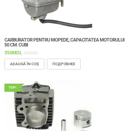
CARBURATOR PENTRU MOPEDE, CAPACITATEA MOTORULUI
50 CM. CUBI
350
MDL
400
MDL
ADAUGĂ ÎN COȘ
ПОДРОБНЕЕ
TOP!