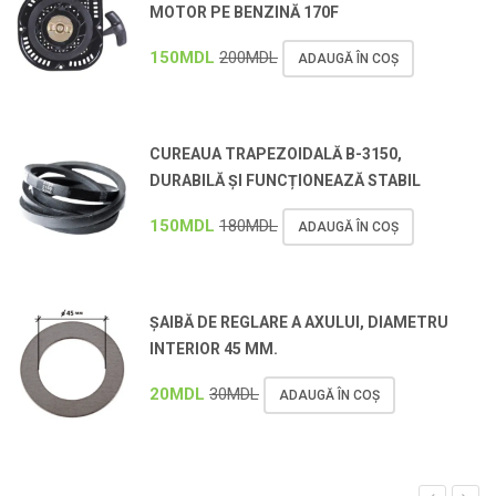
MOTOR PE BENZINĂ 170F
150
MDL
200
MDL
ADAUGĂ ÎN COȘ
CUREAUA TRAPEZOIDALĂ B-3150,
DURABILĂ ȘI FUNCȚIONEAZĂ STABIL
150
MDL
180
MDL
ADAUGĂ ÎN COȘ
ȘAIBĂ DE REGLARE A AXULUI, DIAMETRU
INTERIOR 45 MM.
20
MDL
30
MDL
ADAUGĂ ÎN COȘ