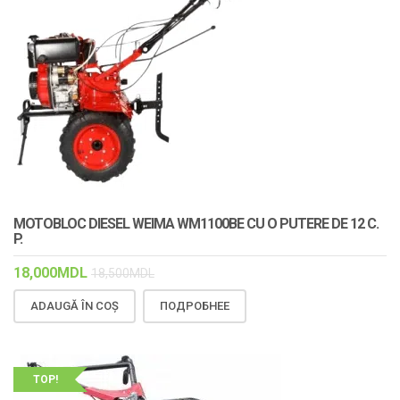
MOTOBLOC DIESEL WEIMA WM1100BE CU O PUTERE DE 12 C.
P.
18,000
MDL
18,500
MDL
ADAUGĂ ÎN COȘ
ПОДРОБНЕЕ
TOP!