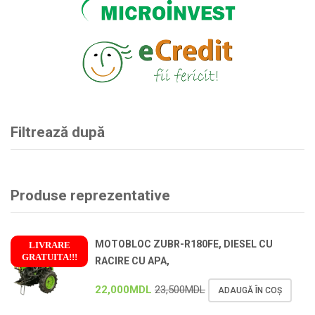
Filtrează după
Produse reprezentative
MOTOBLOC ZUBR-R180FE, DIESEL CU
LIVRARE
GRATUITA!!!
RACIRE CU APA,
!
22,000
MDL
23,500
MDL
ADAUGĂ ÎN COȘ