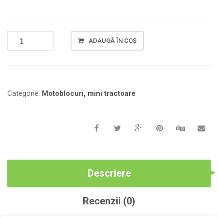
CANTITATE
ADAUGĂ ÎN COȘ
MOTOBLOC
DIESEL
WEIMA
WM1100BE,
PUTEREA
Categorie:
Motoblocuri, mini tractoare
9
C.
P.
Descriere
Recenzii (0)