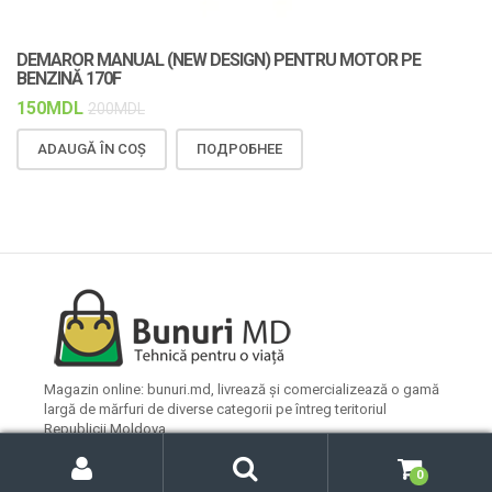
DEMAROR MANUAL (NEW DESIGN) PENTRU MOTOR PE
C
BENZINĂ 170F
F
150
MDL
1
200
MDL
ADAUGĂ ÎN COȘ
ПОДРОБНЕЕ
Magazin online: bunuri.md, livrează și comercializează o gamă
largă de mărfuri de diverse categorii pe întreg teritoriul
Republicii Moldova.
C
C
o
ă
Caută
0