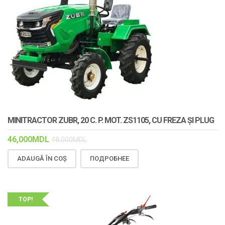
MINITRACTOR ZUBR, 20 C. P. MOT. ZS1105, CU FREZA ȘI PLUG
46,000
MDL
48,000
MDL
ADAUGĂ ÎN COȘ
ПОДРОБНЕЕ
TOP!