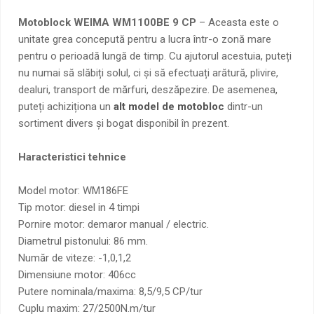
Motoblock WEIMA WM1100BE 9 CP
– Aceasta este o
unitate grea concepută pentru a lucra într-o zonă mare
pentru o perioadă lungă de timp. Cu ajutorul acestuia, puteți
nu numai să slăbiți solul, ci și să efectuați arătură, plivire,
dealuri, transport de mărfuri, deszăpezire. De asemenea,
puteți achiziționa un
alt model de motobloc
dintr-un
sortiment divers și bogat disponibil în prezent.
Haracteristici tehnice
Model motor: WM186FE
Tip motor: diesel in 4 timpi
Pornire motor: demaror manual / electric.
Diametrul pistonului: 86 mm.
Număr de viteze: -1,0,1,2
Dimensiune motor: 406cc
Putere nominala/maxima: 8,5/9,5 CP/tur
Cuplu maxim: 27/2500N.m/tur