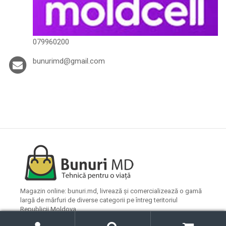
079960200
bunurimd@gmail.com
Magazin online: bunuri.md, livrează și comercializează o gamă
largă de mărfuri de diverse categorii pe întreg teritoriul
Republicii Moldova.
C
C