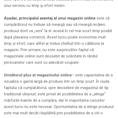
unui serviciu cu timp și efort minim.
Așadar, principalul avantaj al unui magazin online
este că
cumpărătorul nu trebuie să meargă sau să meargă nicăieri,
produsul dorit va „veni” la el. acasă în cel mai scurt timp posibil
după plasarea comenzii. Acest lucru poate economisi mult
timp și efort, care altfel ar trebui cheltuit într-o călătorie la
magazin. Prin urmare, nu este surprinzător faptul că
magazinele online sunt deosebit de solicitate în rândul
persoanelor care sunt cu adevărat ocupate.
Următorul plus al magazinului online
– este capacitatea de a
vizualiza o gamă largă de produse într-un timp scurt. În ciuda
faptului că cumpărătorul, spre deosebire de magazinul de tip
tradițional obișnuit, este privat de posibilitatea de a „atinge”
mărfurile înainte de a cumpăra, dar în majoritatea cazurilor
acest lucru nu este necesar. Oportunitatea de a atinge produsul
este mai mult decât răsplătită prin posibilitatea de a citi o