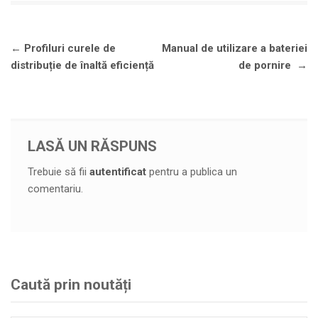
Navigare
←
Profiluri curele de
Manual de utilizare a bateriei
în
distribuție de înaltă eficiență
de pornire
→
articole
LASĂ UN RĂSPUNS
Trebuie să fii
autentificat
pentru a publica un
comentariu.
Caută prin noutăți