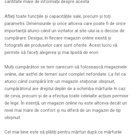
cantitate mare de informații despre acesta.
Aflați toate funcțiile și capacitățile sale, precum și toți
parametrii. Dimensiunile și orice altceva care poate fi de orice
importanță atunci când un vizitator al site-ului ia o decizie de
cumpărare. Desigur, în fiecare magazin online există și
fotografii ale produselor care sunt oferite. Acest lucru vă
permite să faceți alegerea și mai lipsită de erori.
Mulți cumpărători se tem oarecum să folosească magazinele
online, dar astfel de temeri sunt complet nefondate. La fel ca
atunci când cumpără într-un magazin staționar obișnuit,
cumpărătorul are dreptul deplin de a schimba mărfurile în caz
de ceva, precum și de a efectua toate celelalte acțiuni permise
de lege. În esență, un magazin online nu este altceva decât un
nivel mai mare de confort și nu diferă de un magazin de tip
obișnuit.
Cel mai bine este să plătiți pentru mărfuri după ce mărfurile