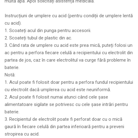
multă apă. Apoi solicitați asistență medicală.
Instrucțiuni de umplere cu acid (pentru condiții de umplere lentă
cu acid).
1. Scoateți acul din punga pentru accesorii.
2. Scoateți tubul de plastic din ac.
3. Când rata de umplere cu acid este prea mică, puteți folosi un
ac pentru a perfora fiecare celulă a recipientului cu electrolit din
partea de jos, caz în care electrolitul va curge fără probleme în
baterie.
Notă:
1. Acul poate fi folosit doar pentru a perfora fundul recipientului
cu electrolit dacă umplerea cu acid este neuniformă.
2. Acul poate fi folosit numai atunci când cele șase
alimentatoare sigilate se potrivesc cu cele șase intrări pentru
baterie.
3. Recipientul de electrolit poate fi perforat doar cu o mică
gaură în fiecare celulă din partea inferioară pentru a preveni
stropirea cu acid.