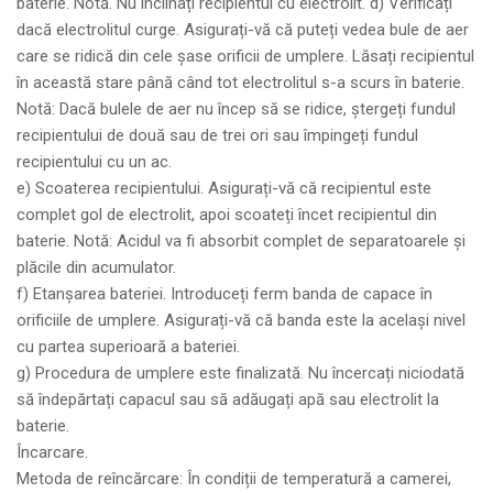
baterie. Notă. Nu înclinați recipientul cu electrolit. d) Verificați
dacă electrolitul curge. Asigurați-vă că puteți vedea bule de aer
care se ridică din cele șase orificii de umplere. Lăsați recipientul
în această stare până când tot electrolitul s-a scurs în baterie.
Notă: Dacă bulele de aer nu încep să se ridice, ștergeți fundul
recipientului de două sau de trei ori sau împingeți fundul
recipientului cu un ac.
e) Scoaterea recipientului. Asigurați-vă că recipientul este
complet gol de electrolit, apoi scoateți încet recipientul din
baterie. Notă: Acidul va fi absorbit complet de separatoarele și
plăcile din acumulator.
f) Etanșarea bateriei. Introduceți ferm banda de capace în
orificiile de umplere. Asigurați-vă că banda este la același nivel
cu partea superioară a bateriei.
g) Procedura de umplere este finalizată. Nu încercați niciodată
să îndepărtați capacul sau să adăugați apă sau electrolit la
baterie.
Încarcare.
Metoda de reîncărcare: În condiții de temperatură a camerei,