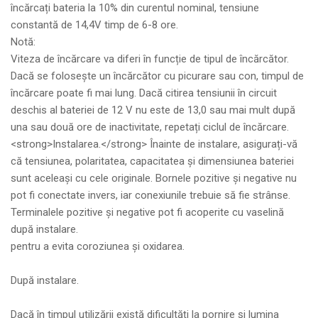
încărcați bateria la 10% din curentul nominal, tensiune
constantă de 14,4V timp de 6-8 ore.
Notă:
Viteza de încărcare va diferi în funcție de tipul de încărcător.
Dacă se folosește un încărcător cu picurare sau con, timpul de
încărcare poate fi mai lung. Dacă citirea tensiunii în circuit
deschis al bateriei de 12 V nu este de 13,0 sau mai mult după
una sau două ore de inactivitate, repetați ciclul de încărcare.
<strong>Instalarea.</strong> Înainte de instalare, asigurați-vă
că tensiunea, polaritatea, capacitatea și dimensiunea bateriei
sunt aceleași cu cele originale. Bornele pozitive și negative nu
pot fi conectate invers, iar conexiunile trebuie să fie strânse.
Terminalele pozitive și negative pot fi acoperite cu vaselină
după instalare.
pentru a evita coroziunea și oxidarea.
După instalare.
Dacă în timpul utilizării există dificultăți la pornire și lumina