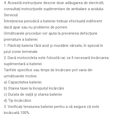
4. Această instrucțiune descrie doar adăugarea de electrolit,
consultați instrucțiunile suplimentare de ambalare a acidului.
Serviciul:
Întreținerea periodică a bateriei trebuie efectuată indiferent
dacă apar sau nu probleme de pornire.
Următoarele proceduri vor ajuta la prevenirea defecțiunii
premature a bateriei.
1. Păstrați bateria fără acid și murdărie vărsate, în special în
jurul zonei terminale.
2. Dacă motocicleta este folosită rar, va fi necesară încărcarea
suplimentară a bateriei.
Tarifele specifice sau timpii de încărcare pot varia din
următoarele motive:
a) Capacitatea bateriei.
b) Starea taxei la începutul încărcării.
c) Durata de viață și starea bateriei.
d) Tip încărcător.
3. Verificați tensiunea bateriei pentru a vă asigura că este
încărcată 100%.