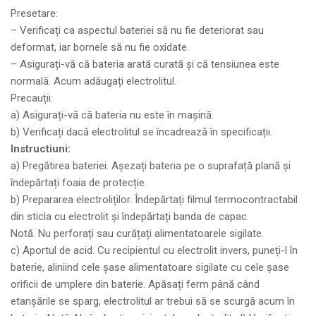
Presetare:
– Verificați ca aspectul bateriei să nu fie deteriorat sau
deformat, iar bornele să nu fie oxidate.
– Asigurați-vă că bateria arată curată și că tensiunea este
normală. Acum adăugați electrolitul.
Precauții:
a) Asigurați-vă că bateria nu este în mașină.
b) Verificați dacă electrolitul se încadrează în specificații.
Instructiuni:
a) Pregătirea bateriei. Așezați bateria pe o suprafață plană și
îndepărtați foaia de protecție.
b) Prepararea electroliților. Îndepărtați filmul termocontractabil
din sticla cu electrolit și îndepărtați banda de capac.
Notă. Nu perforați sau curățați alimentatoarele sigilate.
c) Aportul de acid. Cu recipientul cu electrolit invers, puneți-l în
baterie, aliniind cele șase alimentatoare sigilate cu cele șase
orificii de umplere din baterie. Apăsați ferm până când
etanșările se sparg, electrolitul ar trebui să se scurgă acum în