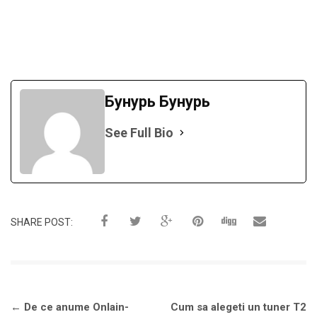
Бунурь Бунурь
See Full Bio
SHARE POST:
Navigare
←
De ce anume Onlain-
Cum sa alegeti un tuner T2