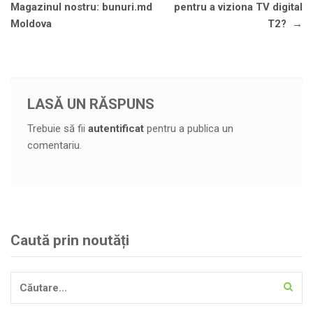
în
Magazinul nostru: bunuri.md
pentru a viziona TV digital
articole
Moldova
T2?
→
LASĂ UN RĂSPUNS
Trebuie să fii
autentificat
pentru a publica un
comentariu.
Caută prin noutăți
Caută
după: