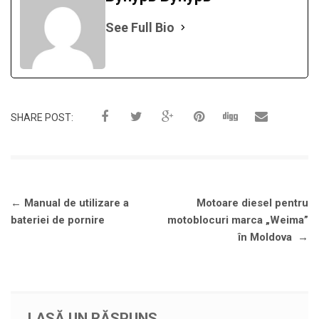
See Full Bio
SHARE POST:
Navigare
←
Manual de utilizare a
Motoare diesel pentru
în
bateriei de pornire
motoblocuri marca „Weima”
articole
în Moldova
→
LASĂ UN RĂSPUNS