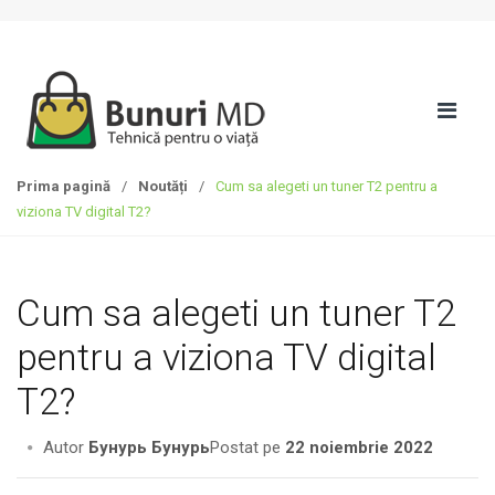
S
T
k
r
i
e
p
c
t
i
o
l
n
a
Prima pagină
/
Noutăți
/
Cum sa alegeti un tuner T2 pentru a
a
c
viziona TV digital T2?
v
o
i
n
g
ț
Cum sa alegeti un tuner T2
a
i
t
n
pentru a viziona TV digital
i
u
o
t
T2?
n
Autor
Бунурь Бунурь
Postat pe
22 noiembrie 2022