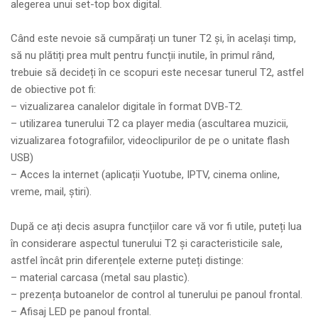
alegerea unui set-top box digital.
Când este nevoie să cumpărați un tuner T2 și, în același timp,
să nu plătiți prea mult pentru funcții inutile, în primul rând,
trebuie să decideți în ce scopuri este necesar tunerul T2, astfel
de obiective pot fi:
– vizualizarea canalelor digitale în format DVB-T2.
– utilizarea tunerului T2 ca player media (ascultarea muzicii,
vizualizarea fotografiilor, videoclipurilor de pe o unitate flash
USB)
– Acces la internet (aplicații Yuotube, IPTV, cinema online,
vreme, mail, știri).
După ce ați decis asupra funcțiilor care vă vor fi utile, puteți lua
în considerare aspectul tunerului T2 și caracteristicile sale,
astfel încât prin diferențele externe puteți distinge:
– material carcasa (metal sau plastic).
– prezența butoanelor de control al tunerului pe panoul frontal.
– Afisaj LED pe panoul frontal.