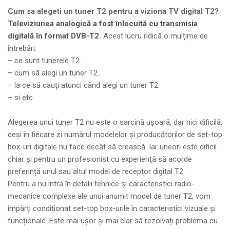
Cum sa alegeti un tuner T2 pentru a viziona TV digital T2?
Televiziunea analogică a fost înlocuită cu transmisia
digitală în format DVB-T2.
Acest lucru ridică o mulțime de
întrebări:
– ce sunt tunerele T2.
– cum să alegi un tuner T2.
– la ce să cauți atunci când alegi un tuner T2.
– si etc.
Alegerea unui tuner T2 nu este o sarcină ușoară, dar nici dificilă,
deși în fiecare zi numărul modelelor și producătorilor de set-top
box-uri digitale nu face decât să crească. Iar uneori este dificil
chiar și pentru un profesionist cu experiență să acorde
preferință unul sau altul model de receptor digital T2.
Pentru a nu intra în detalii tehnice și caracteristici radio-
mecanice complexe ale unui anumit model de tuner T2, vom
împărți condiționat set-top box-urile în caracteristici vizuale și
funcționale. Este mai ușor și mai clar să rezolvați problema cu