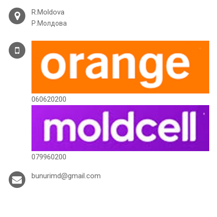
R.Moldova
Р.Молдова
060620200
079960200
bunurimd@gmail.com