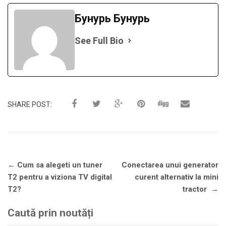
Бунурь Бунурь
See Full Bio
SHARE POST:
Navigare
←
Cum sa alegeti un tuner
Conectarea unui generator
în
T2 pentru a viziona TV digital
curent alternativ la mini
articole
T2?
tractor
→
Caută prin noutăți