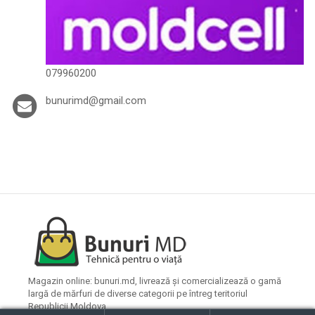
079960200
bunurimd@gmail.com
Magazin online: bunuri.md, livrează și comercializează o gamă
largă de mărfuri de diverse categorii pe întreg teritoriul
Republicii Moldova.