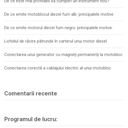
De ce este mai profitabil să cumperi un instrument nou?
De ce emite motoblocul diezel fum alb: principalele motive
De ce emite motorul diezel fum negru: principalele motive:
Lichidul de răcire pătrunde în carterul unui motor diesel
Conectarea unui generator cu magneți permanenți la motobloc
Conectarea corectă a cablajului electric al unui motobloc
Comentarii recente
Programul de lucru: