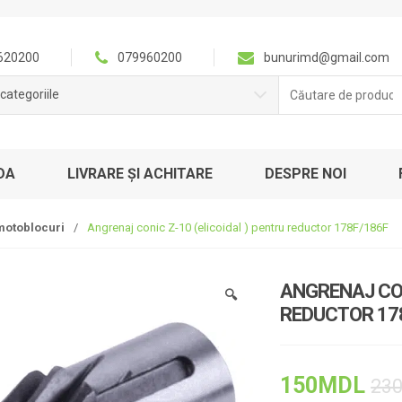
620200
079960200
bunurimd@gmail.com
Căutare
categoriile
pentru:
DA
LIVRARE ȘI ACHITARE
DESPRE NOI
motoblocuri
/
Angrenaj conic Z-10 (elicoidal ) pentru reductor 178F/186F
ANGRENAJ CON
🔍
REDUCTOR 17
150
MDL
23