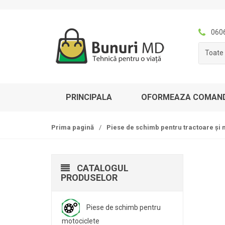
S
T
k
r
i
e
060
p
c
Toate 
t
i
o
l
n
a
a
c
PRINCIPALA
OFORMEAZA COMAN
v
o
i
n
g
ț
Prima pagină
/
Piese de schimb pentru tractoare și 
a
i
t
n
i
u
CATALOGUL
o
t
PRODUSELOR
n
Piese de schimb pentru
motociclete