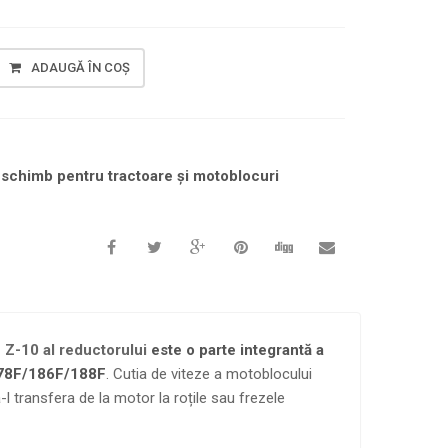
ADAUGĂ ÎN COȘ
 schimb pentru tractoare și motoblocuri
 Z-10 al reductorului
este o parte integrantă a
 178F/186F/188F
. Cutia de viteze a motoblocului
a-l transfera de la motor la roțile sau frezele