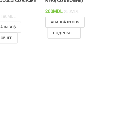
CULUI CU RACIRE
R195( CU 6 BOBINE)
200
MDL
250
MDL
180
MDL
ADAUGĂ ÎN COȘ
Ă ÎN COȘ
ПОДРОБНЕЕ
ОБНЕЕ