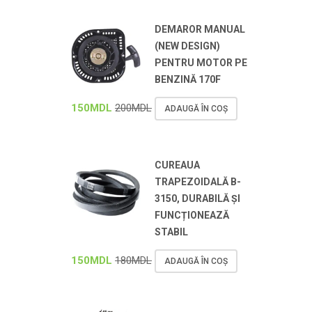
DEMAROR MANUAL
(NEW DESIGN)
PENTRU MOTOR PE
BENZINĂ 170F
150
MDL
200
MDL
ADAUGĂ ÎN COȘ
CUREAUA
TRAPEZOIDALĂ B-
3150, DURABILĂ ȘI
FUNCȚIONEAZĂ
STABIL
150
MDL
180
MDL
ADAUGĂ ÎN COȘ