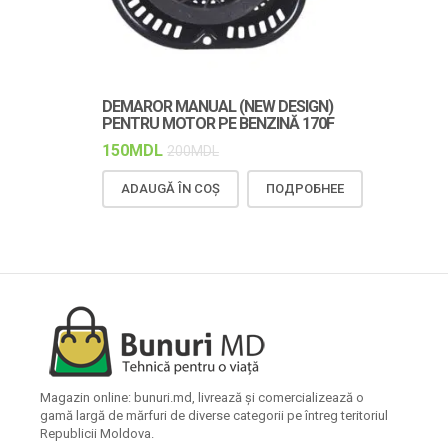
DEMAROR MANUAL (NEW DESIGN)
CUREAUA TR
PENTRU MOTOR PE BENZINĂ 170F
DURABILĂ Ș
150
MDL
150
MDL
200
MDL
18
ADAUGĂ ÎN COȘ
ПОДРОБНЕЕ
ADAUGĂ Î
Magazin online: bunuri.md, livrează și comercializează o
gamă largă de mărfuri de diverse categorii pe întreg teritoriul
Republicii Moldova.