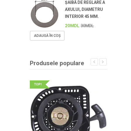
ȘAIBĂ DE REGLARE A
AXULUI, DIAMETRU
INTERIOR 45 MM.
20
MDL
30
MDL
ADAUGĂ ÎN COȘ
Produsele populare
TOP!
TOP!