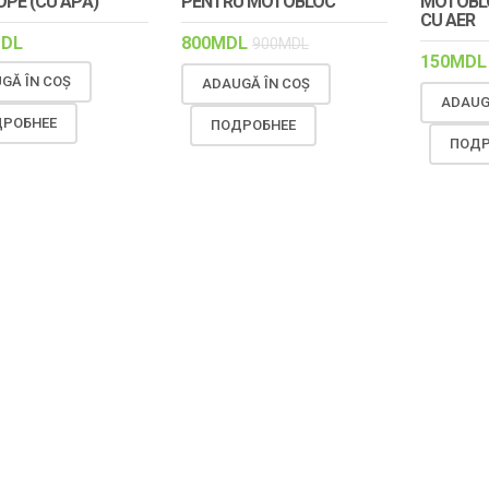
РЕ (CU APĂ)
PENTRU MOTOBLOC
MOTOBLO
CU AER
DL
800
MDL
900
MDL
150
MDL
GĂ ÎN COȘ
ADAUGĂ ÎN COȘ
ADAUG
РОБНЕЕ
ПОДРОБНЕЕ
ПОДР