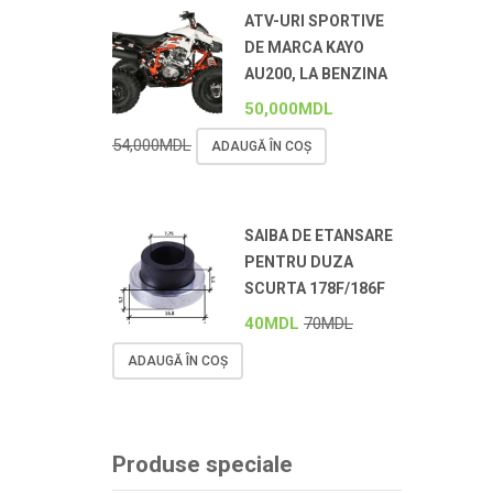
ATV-URI SPORTIVE
DE MARCA KAYO
AU200, LA BENZINA
50,000
MDL
54,000
MDL
ADAUGĂ ÎN COȘ
SAIBA DE ETANSARE
PENTRU DUZA
SCURTA 178F/186F
40
MDL
70
MDL
ADAUGĂ ÎN COȘ
Produse speciale