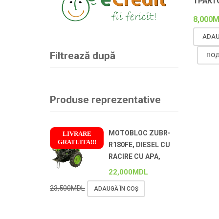
ТРАКТО
8,000
M
ADAU
Filtrează după
ПОД
Produse reprezentative
MOTOBLOC ZUBR-
LIVRARE
GRATUITA!!!
R180FE, DIESEL CU
!
RACIRE CU APA,
22,000
MDL
23,500
MDL
ADAUGĂ ÎN COȘ