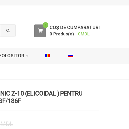
0
COȘ DE CUMPARATURI
0 Produs(e) -
0
MDL
FOLOSITOR
IC Z-10 (ELICOIDAL ) PENTRU
8F/186F
0
MDL