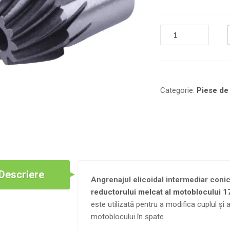
CANTITATE
ANGRENAJ
CONIC
Z-
10
(ELICOIDAL
Categorie:
Piese de
)
PENTRU
REDUCTOR
178F/186F
Descriere
Angrenajul elicoidal intermediar conic
reductorului melcat al motoblocului
este utilizată pentru a modifica cuplul și 
motoblocului în spate.