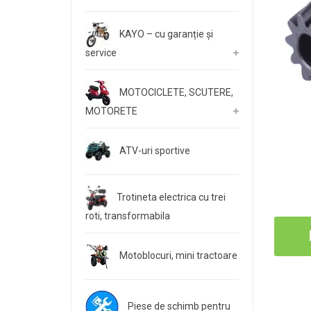
KAYO – cu garanție și
service
MOTOCICLETE, SCUTERE,
MOTORETE
ATV-uri sportive
Trotineta electrica cu trei
roti, transformabila
Motoblocuri, mini tractoare
Piese de schimb pentru