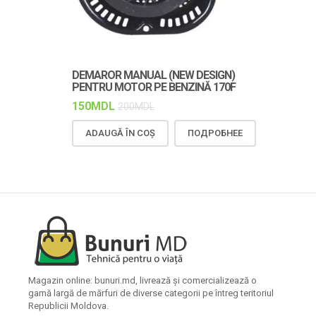
DEMAROR MANUAL (NEW DESIGN)
CUREAUA TR
PENTRU MOTOR PE BENZINĂ 170F
DURABILĂ Ș
150
MDL
150
MDL
200
MDL
18
ADAUGĂ ÎN COȘ
ПОДРОБНЕЕ
ADAUGĂ Î
Magazin online: bunuri.md, livrează și comercializează o
gamă largă de mărfuri de diverse categorii pe întreg teritoriul
Republicii Moldova.