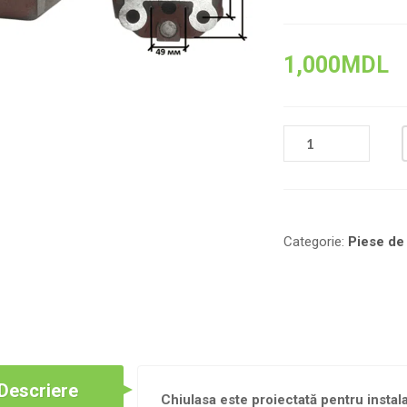
1,000
MDL
CANTITATE
ANSAMBLU
CHIULOASĂ
PENTRU
MOTOR
PE
Categorie:
Piese de
MOTORINA
ZS/ZH1105
Descriere
Chiulasa este proiectată pentru insta