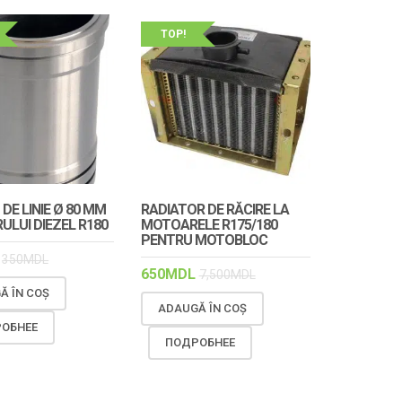
TOP!
 DE LINIE Ø 80 MM
RADIATOR DE RĂCIRE LA
ULUI DIEZEL R180
MOTOARELE R175/180
PENTRU MOTOBLOC
350
MDL
650
MDL
7,500
MDL
Ă ÎN COȘ
ADAUGĂ ÎN COȘ
ОБНЕЕ
ПОДРОБНЕЕ