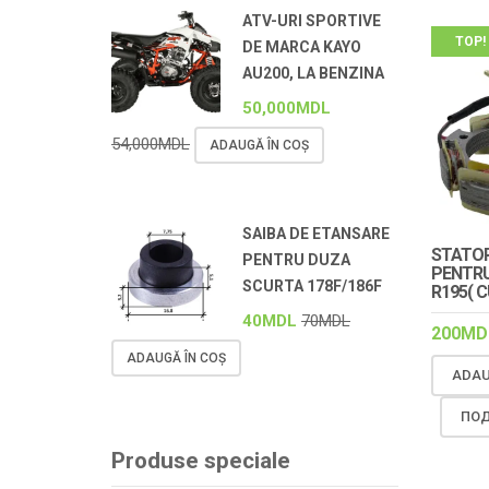
ATV-URI SPORTIVE
TOP!
DE MARCA KAYO
AU200, LA BENZINA
50,000
MDL
54,000
MDL
ADAUGĂ ÎN COȘ
SAIBA DE ETANSARE
STATOR
PENTRU DUZA
PENTRU
SCURTA 178F/186F
R195( C
40
MDL
70
MDL
200
MD
ADAUGĂ ÎN COȘ
ADAU
ПОД
Produse speciale