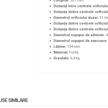
Lungime:
201 mm.
Distanță între centrele orificiul
Distanța dintre centrele orifici
Diametrul orificiului duzei:
21 m
Distanța dintre centrele orificiu
Distanța dintre centrele orificiu
Diametrul supapei de admisie:
4
Diametrul supapei de evacuare:
Lățime:
154 mm.
Material:
Fontă.
Greutate:
6,4 kg.
SE SIMILARE