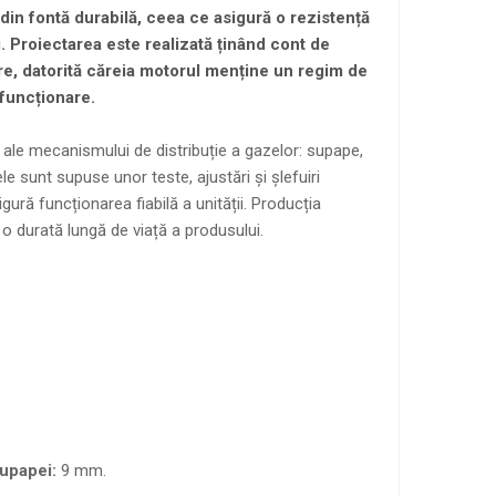
 din fontă durabilă, ceea ce asigură o rezistență
ii. Proiectarea este realizată ținând cont de
re, datorită căreia motorul menține un regim de
 funcționare.
ale mecanismului de distribuție a gazelor: supape,
e sunt supuse unor teste, ajustări și șlefuiri
igură funcționarea fiabilă a unității. Producția
o durată lungă de viață a produsului.
supapei:
9 mm.