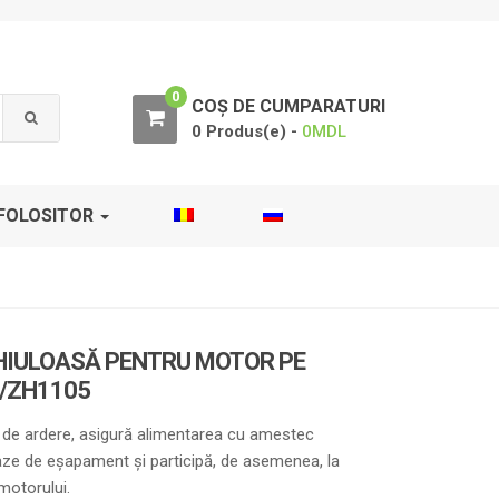
0
COȘ DE CUMPARATURI
0 Produs(e) -
0
MDL
FOLOSITOR
IULOASĂ PENTRU MOTOR PE
/ZH1105
e ardere, asigură alimentarea cu amestec
aze de eșapament și participă, de asemenea, la
motorului.