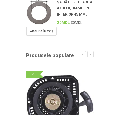
ȘAIBĂ DE REGLARE A
AXULUI, DIAMETRU
INTERIOR 45 MM.
20
MDL
30
MDL
ADAUGĂ ÎN COȘ
Produsele populare
TOP!
TOP!