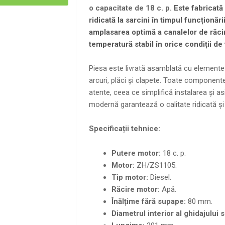
o capacitate de 18 c. p.
Este fabricată
ridicată la sarcini în timpul funcționăr
amplasarea optimă a canalelor de răci
temperatură stabil în orice condiții de
Piesa este livrată asamblată cu elemente 
arcuri, plăci și clapete. Toate componentel
atente, ceea ce simplifică instalarea și as
modernă garantează o calitate ridicată și 
Specificații tehnice:
Putere motor:
18 c. p.
Motor:
ZH/ZS1105.
Tip motor:
Diesel.
Răcire motor:
Apă.
Înălțime fără supape:
80 mm.
Diametrul interior al ghidajului 