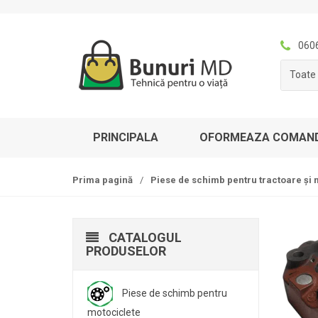
S
T
k
r
i
e
060
p
c
Toate 
t
i
o
l
n
a
a
c
PRINCIPALA
OFORMEAZA COMAN
v
o
i
n
g
ț
Prima pagină
/
Piese de schimb pentru tractoare și 
a
i
t
n
i
u
CATALOGUL
o
t
PRODUSELOR
n
Piese de schimb pentru
motociclete