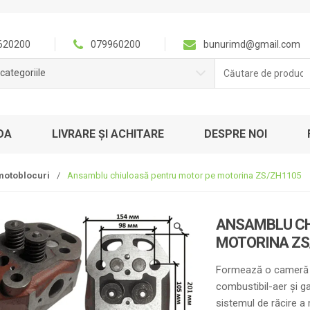
620200
079960200
bunurimd@gmail.com
Căutare
categoriile
pentru:
DA
LIVRARE ȘI ACHITARE
DESPRE NOI
motoblocuri
/
Ansamblu chiuloasă pentru motor pe motorina ZS/ZH1105
ANSAMBLU CH
🔍
MOTORINA ZS
Formează o cameră d
combustibil-aer și g
sistemul de răcire a 