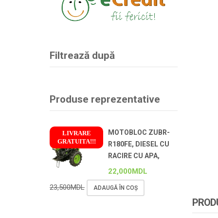
Filtrează după
Produse reprezentative
MOTOBLOC ZUBR-
LIVRARE
GRATUITA!!!
R180FE, DIESEL CU
!
RACIRE CU APA,
22,000
MDL
23,500
MDL
ADAUGĂ ÎN COȘ
PRODU