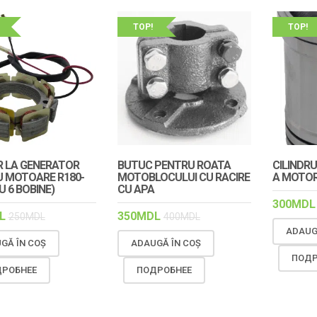
TOP!
TOP!
 LA GENERATOR
BUTUC PENTRU ROATA
CILINDRU
 MOTOARE R180-
MOTOBLOCULUI CU RACIRE
A MOTOR
U 6 BOBINE)
CU APA
300
MDL
L
350
MDL
250
MDL
400
MDL
ADAUG
GĂ ÎN COȘ
ADAUGĂ ÎN COȘ
ПОДР
РОБНЕЕ
ПОДРОБНЕЕ