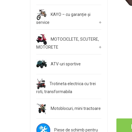
KAYO – cu garanție și
service
MOTOCICLETE, SCUTERE,
MOTORETE
ATV-uri sportive
Trotineta electrica cu trei
roti, transformabila
Motoblocuri, mini tractoare
Piese de schimb pentru