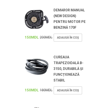
DEMAROR MANUAL
(NEW DESIGN)
PENTRU MOTOR PE
BENZINĂ 170F
150
MDL
200
MDL
ADAUGĂ ÎN COȘ
CUREAUA
TRAPEZOIDALĂ B-
3150, DURABILĂ ȘI
FUNCȚIONEAZĂ
STABIL
150
MDL
180
MDL
ADAUGĂ ÎN COȘ