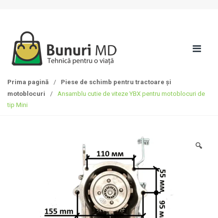
S
T
k
r
i
e
p
c
t
i
o
l
n
a
Prima pagină
/
Piese de schimb pentru tractoare și
a
c
motoblocuri
/
Ansamblu cutie de viteze YBX pentru motoblocuri de
v
o
tip Mini
i
n
g
ț
a
i
t
n
🔍
i
u
o
t
n