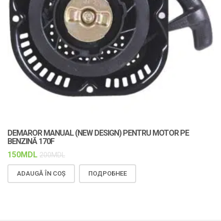
DEMAROR MANUAL (NEW DESIGN) PENTRU MOTOR PE
C
BENZINĂ 170F
F
150
MDL
1
200
MDL
ADAUGĂ ÎN COȘ
ПОДРОБНЕЕ