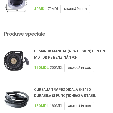
40
MDL
70
MDL
ADAUGĂ ÎN COȘ
Produse speciale
DEMAROR MANUAL (NEW DESIGN) PENTRU
MOTOR PE BENZINĂ 170F
150
MDL
200
MDL
ADAUGĂ ÎN COȘ
CUREAUA TRAPEZOIDALĂ B-3150,
DURABILĂ ȘI FUNCȚIONEAZĂ STABIL
150
MDL
180
MDL
ADAUGĂ ÎN COȘ