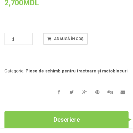
2,700
MDL
CANTITATE
ADAUGĂ ÎN COȘ
ANSAMBLU
CUTIE
DE
VITEZE
YBX
Categorie:
Piese de schimb pentru tractoare și motoblocuri
PENTRU
MOTOBLOCURI
DE
TIP
MINI
Descriere