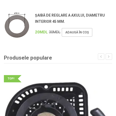
ȘAIBĂ DE REGLARE A AXULUI, DIAMETRU
INTERIOR 45 MM.
20
MDL
30
MDL
ADAUGĂ ÎN COȘ
Produsele populare
TOP!