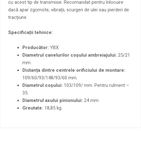
cu acest tip de transmisie. Recomandat pentru înlocuire
dacă apar zgomote, vibrații, scurgeri de ulei sau pierderi de
tracțiune.
Specificații tehnice:
Producător:
YBX.
Diametrul canelurilor coșului ambreiajului:
25/21
mm.
Distanța dintre centrele orificiului de montare:
109/60/93/148/93/60 mm.
Diametrul coșului:
103/109/ mm. Pentru rulment –
35.
Diametrul axului pinionului:
24 mm.
Greutate:
18,85 kg.