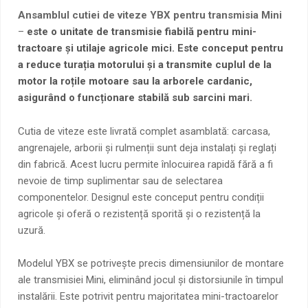
Ansamblul cutiei de viteze YBX pentru transmisia Mini
–
este o unitate de transmisie fiabilă pentru mini-
tractoare și utilaje agricole mici. Este conceput pentru
a reduce turația motorului și a transmite cuplul de la
motor la roțile motoare sau la arborele cardanic,
asigurând o funcționare stabilă sub sarcini mari.
Cutia de viteze este livrată complet asamblată: carcasa,
angrenajele, arborii și rulmenții sunt deja instalați și reglați
din fabrică. Acest lucru permite înlocuirea rapidă fără a fi
nevoie de timp suplimentar sau de selectarea
componentelor. Designul este conceput pentru condiții
agricole și oferă o rezistență sporită și o rezistență la
uzură.
Modelul YBX se potrivește precis dimensiunilor de montare
ale transmisiei Mini, eliminând jocul și distorsiunile în timpul
instalării. Este potrivit pentru majoritatea mini-tractoarelor