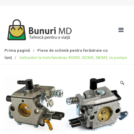
S
T
k
r
i
e
p
c
t
i
o
l
n
a
Prima pagină
/
Piese de schimb pentru ferăstraie cu
a
c
lanț
/
Carburator la motoferestrau 45CM3, 52CM3, 58CM3, cu pompa
v
o
i
n
g
ț
a
i
🔍
t
n
i
u
o
t
n