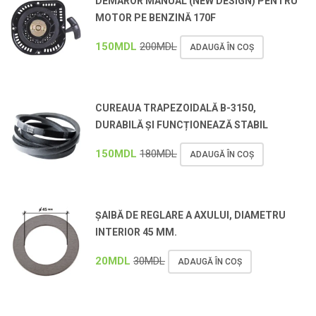
DEMAROR MANUAL (NEW DESIGN) PENTRU
MOTOR PE BENZINĂ 170F
150
MDL
200
MDL
ADAUGĂ ÎN COȘ
CUREAUA TRAPEZOIDALĂ B-3150,
DURABILĂ ȘI FUNCȚIONEAZĂ STABIL
150
MDL
180
MDL
ADAUGĂ ÎN COȘ
ȘAIBĂ DE REGLARE A AXULUI, DIAMETRU
INTERIOR 45 MM.
20
MDL
30
MDL
ADAUGĂ ÎN COȘ