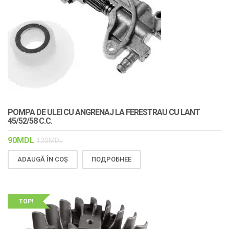
POMPA DE ULEI CU ANGRENAJ LA FERESTRAU CU LANT
45/52/58 C.C.
90
MDL
120
MDL
ADAUGĂ ÎN COȘ
ПОДРОБНЕЕ
TOP!