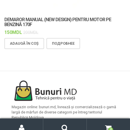
DEMAROR MANUAL (NEW DESIGN) PENTRU MOTOR PE
C
BENZINĂ 170F
F
150
MDL
1
200
MDL
ADAUGĂ ÎN COȘ
ПОДРОБНЕЕ
Magazin online: bunuri.md, livrează și comercializează o gamă
largă de mărfuri de diverse categorii pe întreg teritoriul
Republicii Moldova.
C
C
o
ă
Caută
0