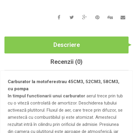
58CM3,
CU
POMPA
Descriere
Recenzii (0)
Carburator la motoferestrau 45CM3, 52CM3, 58CM3,
cu pompa
In timpul functionarii unui carburator
aerul trece prin tub
cu o viteză controlată de amortizor. Deschiderea tubului
activează plutitorul. Fluxul de aer, care trece prin difuzor, se
amestecă cu combustibilul și este atomizat. Amestecul
rezultat intră în cilindru prin orificiul de admisie. Presiunea
din camera cu plutitorul este aproape de atmosferică, iar