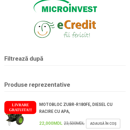
Filtrează după
Produse reprezentative
MOTOBLOC ZUBR-R180FE, DIESEL CU
LIVRARE
GRATUITA!!!
RACIRE CU APA,
!
22,000
MDL
23,500
MDL
ADAUGĂ ÎN COȘ