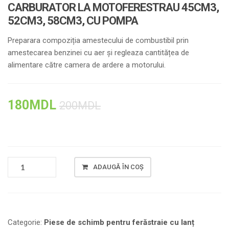
CARBURATOR LA MOTOFERESTRAU 45CM3,
52CM3, 58CM3, CU POMPA
Preparara compoziția amestecului de combustibil prin
amestecarea benzinei cu aer și regleaza cantitățea de
alimentare către camera de ardere a motorului.
180
MDL
200
MDL
CANTITATE
ADAUGĂ ÎN COȘ
CARBURATOR
LA
MOTOFERESTRAU
45CM3,
52CM3,
Categorie:
Piese de schimb pentru ferăstraie cu lanț