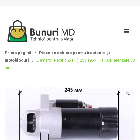
S
T
k
r
i
e
p
c
t
i
o
l
n
a
Prima pagină
/
Piese de schimb pentru tractoare și
a
c
motoblocuri
/
Demaror electric Z-11 (12V) 195N – 1100N aterizare 68
v
o
mm
i
n
g
ț
a
i
t
n
🔍
i
u
o
t
n