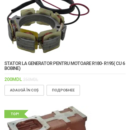
STATOR LA GENERATOR PENTRU MOTOARE R180- R195( CU 6
BOBINE)
200
MDL
250
MDL
ADAUGĂ ÎN COȘ
ПОДРОБНЕЕ
TOP!