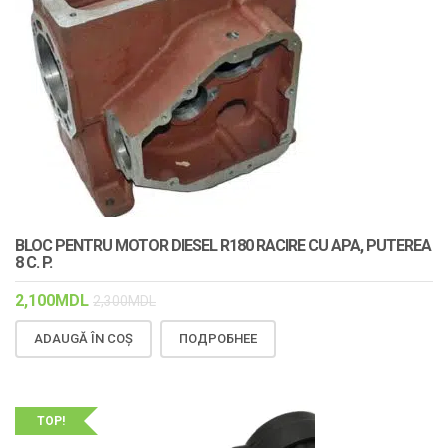
BLOC PENTRU MOTOR DIESEL R180 RACIRE CU APA, PUTEREA
8 C. P.
2,100
MDL
2,300
MDL
ADAUGĂ ÎN COȘ
ПОДРОБНЕЕ
TOP!