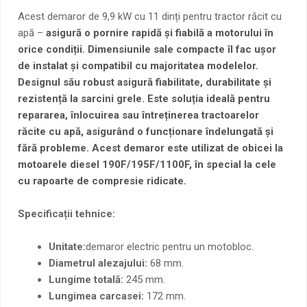
Acest demaror de 9,9 kW cu 11 dinți pentru tractor răcit cu
apă –
asigură o pornire rapidă și fiabilă a motorului în
orice condiții. Dimensiunile sale compacte îl fac ușor
de instalat și compatibil cu majoritatea modelelor.
Designul său robust asigură fiabilitate, durabilitate și
rezistență la sarcini grele. Este soluția ideală pentru
repararea, înlocuirea sau întreținerea tractoarelor
răcite cu apă, asigurând o funcționare îndelungată și
fără probleme. Acest demaror este utilizat de obicei la
motoarele diesel 190F/195F/1100F, în special la cele
cu rapoarte de compresie ridicate.
Specificații tehnice:
Unitate:
demaror electric pentru un motobloc.
Diametrul alezajului:
68 mm.
Lungime totală:
245 mm.
Lungimea carcasei:
172 mm.