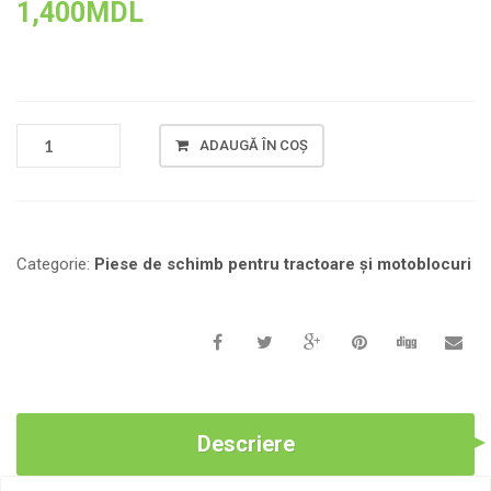
1,400
MDL
CANTITATE
ADAUGĂ ÎN COȘ
DEMAROR
ELECTRIC
Z-
11
(12V)
Categorie:
Piese de schimb pentru tractoare și motoblocuri
195N
-
1100N
ATERIZARE
68
MM
Descriere