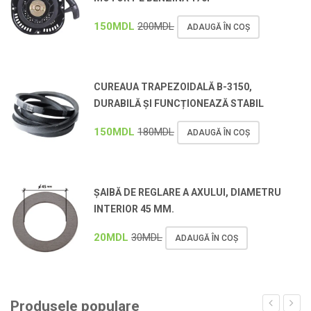
150
MDL
200
MDL
ADAUGĂ ÎN COȘ
CUREAUA TRAPEZOIDALĂ B-3150,
DURABILĂ ȘI FUNCȚIONEAZĂ STABIL
150
MDL
180
MDL
ADAUGĂ ÎN COȘ
ȘAIBĂ DE REGLARE A AXULUI, DIAMETRU
INTERIOR 45 MM.
20
MDL
30
MDL
ADAUGĂ ÎN COȘ
Produsele populare