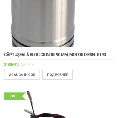
CĂPTUȘEALĂ BLOC CILINDRI 90 MM, MOTOR DIESEL R190
300
MDL
350
MDL
ADAUGĂ ÎN COȘ
ПОДРОБНЕЕ
TOP!