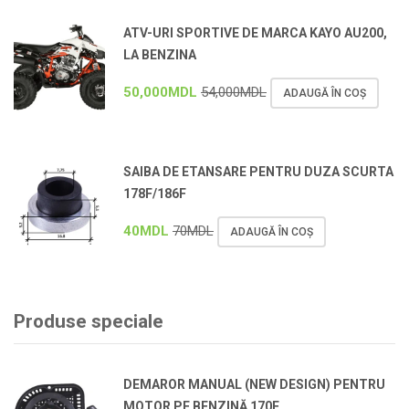
ATV-URI SPORTIVE DE MARCA KAYO AU200,
LA BENZINA
50,000
MDL
54,000
MDL
ADAUGĂ ÎN COȘ
SAIBA DE ETANSARE PENTRU DUZA SCURTA
178F/186F
40
MDL
70
MDL
ADAUGĂ ÎN COȘ
Produse speciale
DEMAROR MANUAL (NEW DESIGN) PENTRU
MOTOR PE BENZINĂ 170F