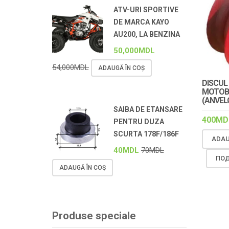
ATV-URI SPORTIVE
DE MARCA KAYO
AU200, LA BENZINA
50,000
MDL
54,000
MDL
ADAUGĂ ÎN COȘ
DISCUL 
MOTOBL
(ANVELO
SAIBA DE ETANSARE
400
MD
PENTRU DUZA
SCURTA 178F/186F
ADAU
40
MDL
70
MDL
ПОД
ADAUGĂ ÎN COȘ
Produse speciale