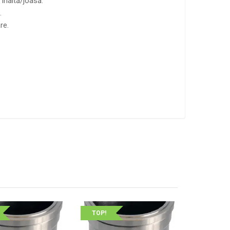
înaltă/joasă.
.
re.
TOP!