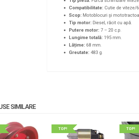
Tip piesă:
Furcă schimbare viteze 
Compatibilitate:
Cutie de viteze/6
Scop:
Motoblocuri și mototractoa
Tip motor:
Diesel, răcit cu apă.
Putere motor:
7 – 20 c.p.
Lungime totală:
195 mm.
Lățime:
68 mm.
Greutate:
483 g.
SE SIMILARE
TOP!
TOP!