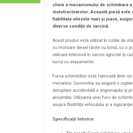
cheie a mecanismului de schimbare a vi
mototractoarelor. Această piesă este 
fiabilitate vitezele mari și joase, asig
diverse condiții de sarcină.
Acest produs este utilizat în cutiile de v
cu motoare diesel răcite cu lichid, cu o 
utilizare intensivă în sarcini agricole și ca
lucrul cu atașamente.
Furca schimbător este fabricată dintr-un ali
mecanice. Geometria sa asigură o cuplare
decuplare accidentală a angrenajului și pr
ansamblu. Utilizarea unei furci de schimba
asupra fluidității vehiculului și a siguranțe
Specificații tehnice: