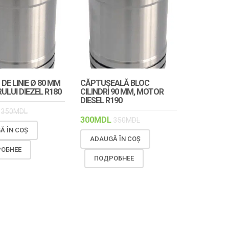
 DE LINIE Ø 80 MM
CĂPTUȘEALĂ BLOC
ULUI DIEZEL R180
CILINDRI 90 MM, MOTOR
DIESEL R190
350
MDL
300
MDL
350
MDL
Ă ÎN COȘ
ADAUGĂ ÎN COȘ
ОБНЕЕ
ПОДРОБНЕЕ