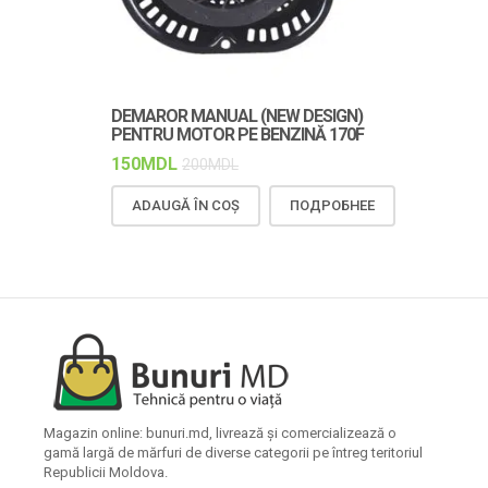
DEMAROR MANUAL (NEW DESIGN)
CUREAUA TR
PENTRU MOTOR PE BENZINĂ 170F
DURABILĂ Ș
150
MDL
150
MDL
200
MDL
18
ADAUGĂ ÎN COȘ
ПОДРОБНЕЕ
ADAUGĂ Î
Magazin online: bunuri.md, livrează și comercializează o
gamă largă de mărfuri de diverse categorii pe întreg teritoriul
Republicii Moldova.