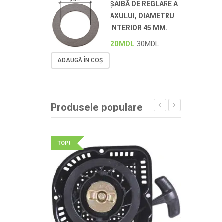
ȘAIBĂ DE REGLARE A
AXULUI, DIAMETRU
INTERIOR 45 MM.
20
MDL
30
MDL
ADAUGĂ ÎN COȘ
Produsele populare
TOP!
TOP!