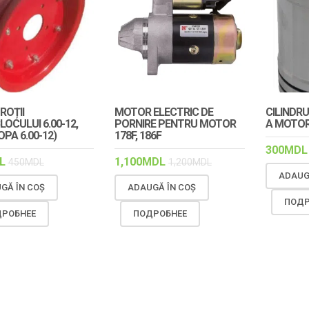
ROȚII
MOTOR ELECTRIC DE
CILINDRU
OCULUI 6.00-12,
PORNIRE PENTRU MOTOR
A MOTOR
PA 6.00-12)
178F, 186F
300
MDL
L
1,100
MDL
450
MDL
1,200
MDL
ADAUG
GĂ ÎN COȘ
ADAUGĂ ÎN COȘ
ПОДР
РОБНЕЕ
ПОДРОБНЕЕ