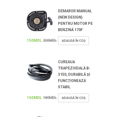
DEMAROR MANUAL
(NEW DESIGN)
PENTRU MOTOR PE
BENZINĂ 170F
150
MDL
200
MDL
ADAUGĂ ÎN COȘ
CUREAUA
TRAPEZOIDALĂ B-
3150, DURABILĂ ȘI
FUNCȚIONEAZĂ
STABIL
150
MDL
180
MDL
ADAUGĂ ÎN COȘ