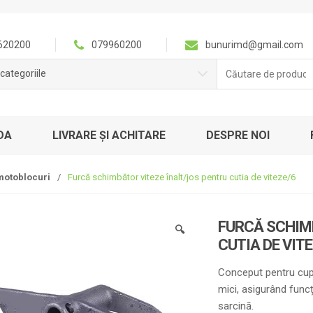
620200
079960200
bunurimd@gmail.com
Căutare
categoriile
pentru:
DA
LIVRARE ȘI ACHITARE
DESPRE NOI
motoblocuri
/
Furcă schimbător viteze înalt/jos pentru cutia de viteze/6
FURCĂ SCHIM
🔍
CUTIA DE VIT
Conceput pentru cupla
mici, asigurând funcț
sarcină.