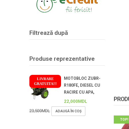
Filtrează după
Produse reprezentative
MOTOBLOC ZUBR-
LIVRARE
GRATUITA!!!
R180FE, DIESEL CU
!
RACIRE CU APA,
PRODU
22,000
MDL
23,500
MDL
ADAUGĂ ÎN COȘ
TOP!