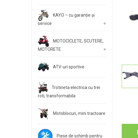
KAYO – cu garanție și
service
MOTOCICLETE, SCUTERE,
MOTORETE
ATV-uri sportive
Trotineta electrica cu trei
roti, transformabila
Motoblocuri, mini tractoare
Piese de schimb pentru