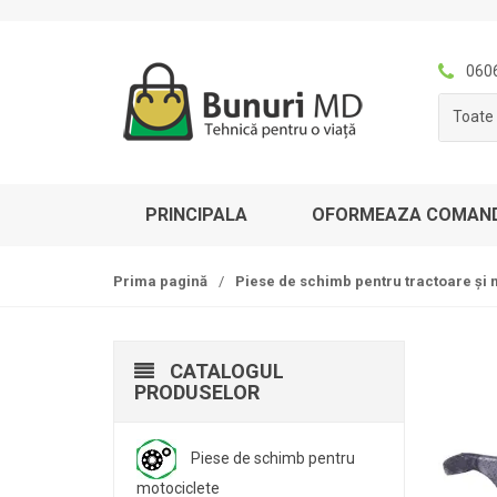
S
T
k
r
i
e
060
p
c
Toate 
t
i
o
l
n
a
a
c
PRINCIPALA
OFORMEAZA COMAN
v
o
i
n
g
ț
Prima pagină
/
Piese de schimb pentru tractoare și 
a
i
t
n
i
u
CATALOGUL
o
t
PRODUSELOR
n
Piese de schimb pentru
motociclete