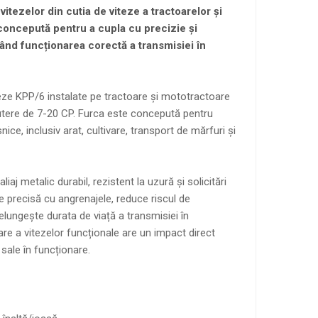
tezelor din cutia de viteze a tractoarelor și
concepută pentru a cupla cu precizie și
urând funcționarea corectă a transmisiei în
iteze KPP/6 instalate pe tractoare și mototractoare
putere de 7-20 CP. Furca este concepută pentru
snice, inclusiv arat, cultivare, transport de mărfuri și
aj metalic durabil, rezistent la uzură și solicitări
 precisă cu angrenajele, reduce riscul de
elungește durata de viață a transmisiei în
re a vitezelor funcționale are un impact direct
i sale în funcționare.