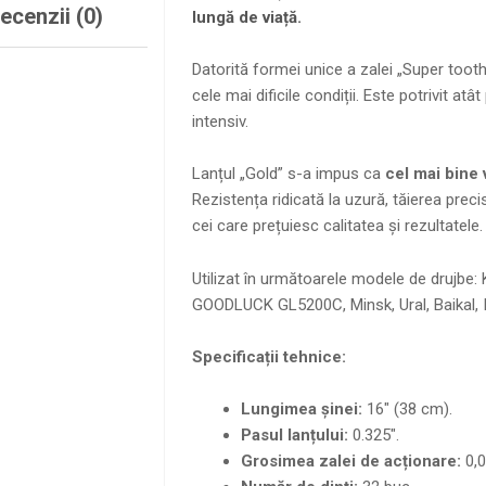
ecenzii (0)
lungă de viață.
Datorită formei unice a zalei „Super tooth
cele mai dificile condiții. Este potrivit at
intensiv.
Lanțul „Gold” s-a impus ca
cel mai bine 
Rezistența ridicată la uzură, tăierea preci
cei care prețuiesc calitatea și rezultatele.
Utilizat în următoarele modele de druj
GOODLUCK GL5200C, Minsk, Ural, Baikal, I
Specificații tehnice:
Lungimea șinei:
16″ (38 cm).
Pasul lanțului:
0.325″.
Grosimea zalei de acționare:
0,0