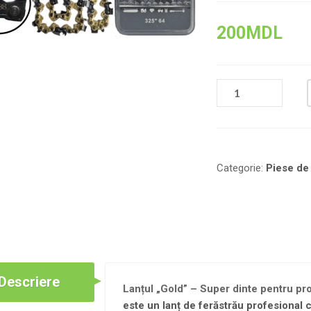
200
MDL
CANTITATE
LANȚ
"AUR"
-
SUPER
DINTE
Categorie:
Piese de 
PROFESIONAL,
0.325",
64
(32
DINȚI)
Descriere
Lanțul „Gold” – Super dinte pentru prof
este un lanț de ferăstrău profesional