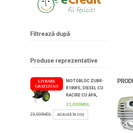
Filtrează după
Produse reprezentative
PRODU
MOTOBLOC ZUBR-
LIVRARE
GRATUITA!!!
R180FE, DIESEL CU
!
RACIRE CU APA,
22,000
MDL
23,500
MDL
ADAUGĂ ÎN COȘ