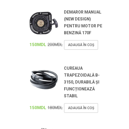
DEMAROR MANUAL
(NEW DESIGN)
PENTRU MOTOR PE
BENZINĂ 170F
150
MDL
200
MDL
ADAUGĂ ÎN COȘ
CUREAUA
TRAPEZOIDALĂ B-
3150, DURABILĂ ȘI
FUNCȚIONEAZĂ
STABIL
150
MDL
180
MDL
ADAUGĂ ÎN COȘ