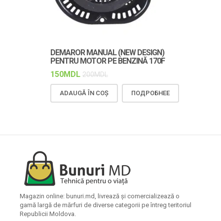
DEMAROR MANUAL (NEW DESIGN)
CUREAUA TR
PENTRU MOTOR PE BENZINĂ 170F
DURABILĂ Ș
150
MDL
150
MDL
200
MDL
18
ADAUGĂ ÎN COȘ
ПОДРОБНЕЕ
ADAUGĂ Î
Magazin online: bunuri.md, livrează și comercializează o
gamă largă de mărfuri de diverse categorii pe întreg teritoriul
Republicii Moldova.