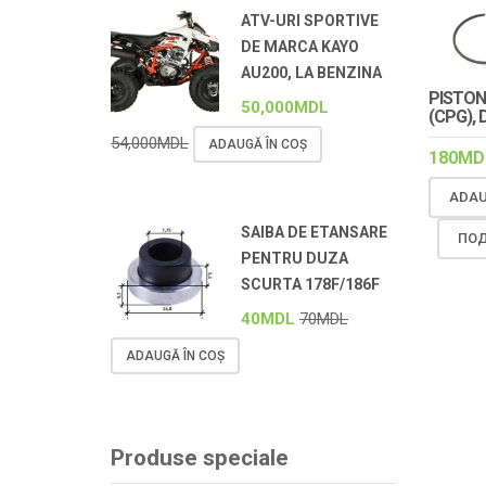
ATV-URI SPORTIVE
DE MARCA KAYO
AU200, LA BENZINA
PISTON
50,000
MDL
(CPG), 
54,000
MDL
ADAUGĂ ÎN COȘ
180
MD
ADAU
SAIBA DE ETANSARE
ПОД
PENTRU DUZA
SCURTA 178F/186F
40
MDL
70
MDL
ADAUGĂ ÎN COȘ
Produse speciale