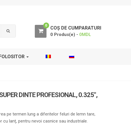
0
COȘ DE CUMPARATURI
0 Produs(e) -
0
MDL
FOLOSITOR
SUPER DINTE PROFESIONAL, 0.325″,
rea pe termen lung a diferitelor feluri de lemn tare,
or cu lanț, pentru nevoi casnice sau industriale.