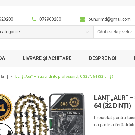
620200
079960200
bunurimd@gmail.com
Căutare
categoriile
pentru:
DA
LIVRARE ȘI ACHITARE
DESPRE NOI
 lanț
/
Lanț „Aur” – Super dinte profesional, 0.325″, 64 (32 dinți)
LANȚ „AUR” – 
🔍
64 (32 DINȚI)
Proiectat pentru tăie
ca parte a ferăstrăil