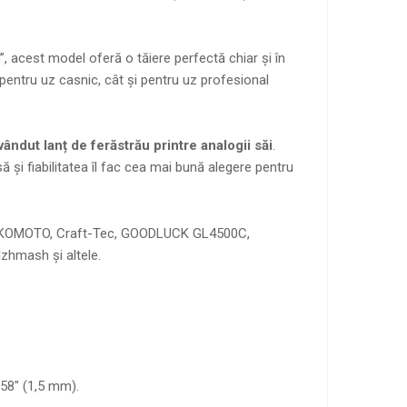
”, acest model oferă o tăiere perfectă chiar și în
ât pentru uz casnic, cât și pentru uz profesional
vândut lanț de ferăstrău printre analogii săi
.
să și fiabilitatea îl fac cea mai bună alegere pentru
be: KOMOTO, Craft-Tec, GOODLUCK GL4500C,
zhmash și altele.
58″ (1,5 mm).