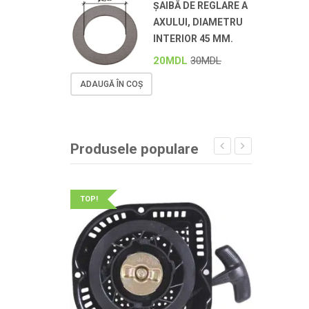
ȘAIBĂ DE REGLARE A
AXULUI, DIAMETRU
INTERIOR 45 MM.
20
MDL
30
MDL
ADAUGĂ ÎN COȘ
Produsele populare
TOP!
TOP!