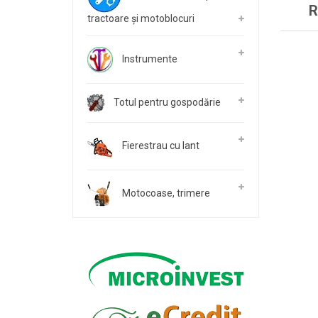
R
tractoare și motoblocuri
Instrumente
Totul pentru gospodărie
Fierestrau cu lant
Motocoase, trimere