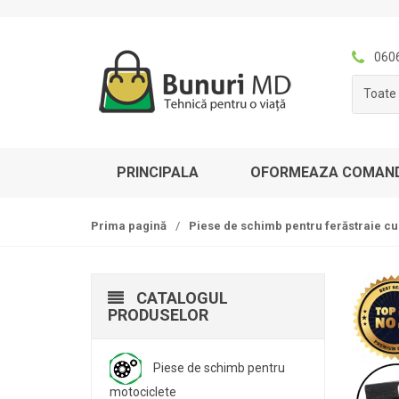
S
T
k
r
i
e
060
p
c
Toate 
t
i
o
l
n
a
a
c
PRINCIPALA
OFORMEAZA COMAN
v
o
i
n
g
ț
Prima pagină
/
Piese de schimb pentru ferăstraie cu
a
i
t
n
i
u
CATALOGUL
o
t
PRODUSELOR
n
Piese de schimb pentru
motociclete