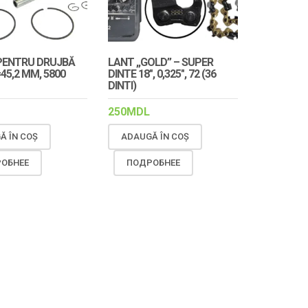
PENTRU DRUJBĂ
LANT „GOLD” – SUPER
=45,2 MM, 5800
DINTE 18″, 0,325″, 72 (36
DINTI)
250
MDL
Ă ÎN COȘ
ADAUGĂ ÎN COȘ
ОБНЕЕ
ПОДРОБНЕЕ