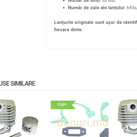
Număr de dinți:
32 buc.
Număr de zale ale lanțului:
64 bu
Lanțurile originale sunt ușor de identi
fiecare dinte.
SE SIMILARE
TOP!