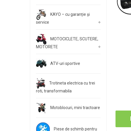
KAYO – cu garanție și
service
MOTOCICLETE, SCUTERE,
MOTORETE
ATV-uri sportive
Trotineta electrica cu trei
roti, transformabila
Motoblocuri, mini tractoare
Piese de schimb pentru