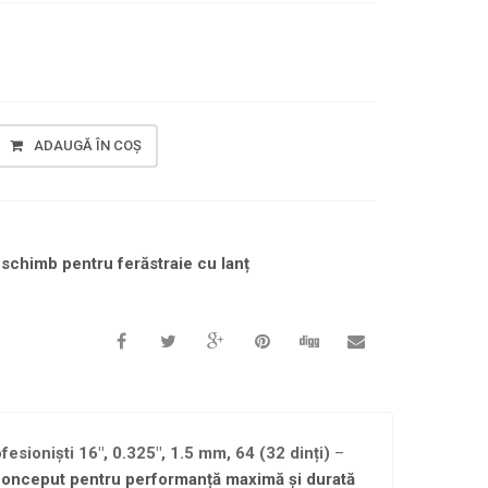
ADAUGĂ ÎN COȘ
schimb pentru ferăstraie cu lanț
esioniști 16″, 0.325″, 1.5 mm, 64 (32 dinți)
–
 conceput pentru performanță maximă și durată