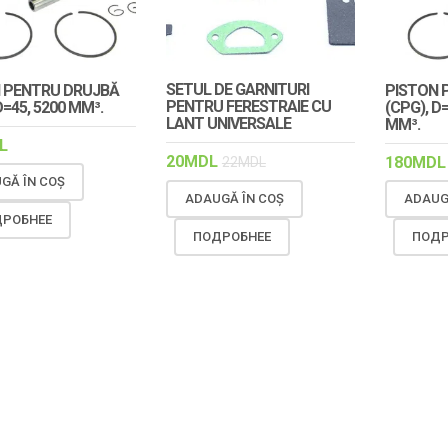
SETUL DE GARNITURI
 PENTRU DRUJBĂ
PISTON 
PENTRU FERESTRAIE CU
D=45, 5200 MM³.
(CPG), D
LANT UNIVERSALE
MM³.
L
20
MDL
180
MDL
22
MDL
GĂ ÎN COȘ
ADAUG
ADAUGĂ ÎN COȘ
РОБНЕЕ
ПОДР
ПОДРОБНЕЕ