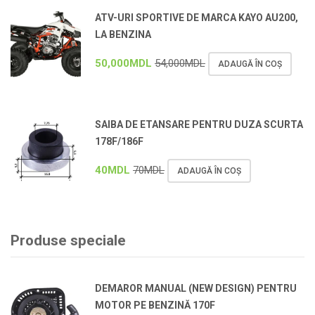
ATV-URI SPORTIVE DE MARCA KAYO AU200,
LA BENZINA
50,000
MDL
54,000
MDL
ADAUGĂ ÎN COȘ
SAIBA DE ETANSARE PENTRU DUZA SCURTA
178F/186F
40
MDL
70
MDL
ADAUGĂ ÎN COȘ
Produse speciale
DEMAROR MANUAL (NEW DESIGN) PENTRU
MOTOR PE BENZINĂ 170F