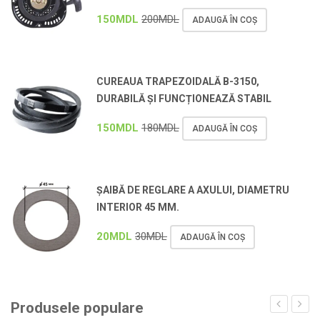
150
MDL
200
MDL
ADAUGĂ ÎN COȘ
CUREAUA TRAPEZOIDALĂ B-3150,
DURABILĂ ȘI FUNCȚIONEAZĂ STABIL
150
MDL
180
MDL
ADAUGĂ ÎN COȘ
ȘAIBĂ DE REGLARE A AXULUI, DIAMETRU
INTERIOR 45 MM.
20
MDL
30
MDL
ADAUGĂ ÎN COȘ
Produsele populare