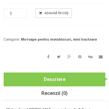
CANTITATE
ADAUGĂ ÎN COȘ
MOTOR
DIESEL
WEIMA
186F
CU
Categorie:
Мотоаре pentru motoblocuri, mini tractoare
O
PUTERE
DE
9,0
C.
P.
Descriere
Recenzii (0)