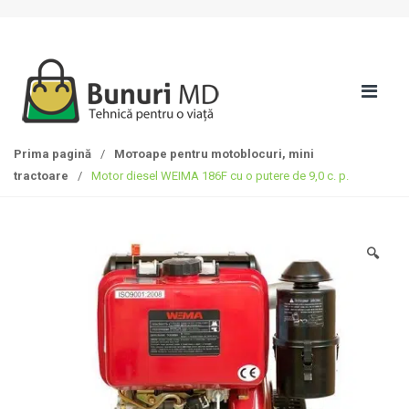
S
T
k
r
i
e
p
c
t
i
o
l
n
a
Prima pagină
/
Мотоаре pentru motoblocuri, mini
a
c
tractoare
/
Motor diesel WEIMA 186F cu o putere de 9,0 c. p.
v
o
i
n
g
ț
a
i
🔍
t
n
i
u
o
t
n