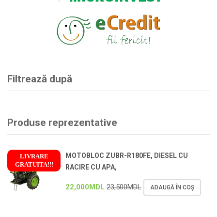
Filtrează după
Produse reprezentative
MOTOBLOC ZUBR-R180FE, DIESEL CU
LIVRARE
GRATUITA!!!
RACIRE CU APA,
!
22,000
MDL
23,500
MDL
ADAUGĂ ÎN COȘ