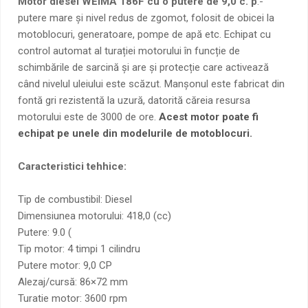
Motor diesel WEIMA 186F cu o putere de 9,0 c. p
.-
putere mare și nivel redus de zgomot, folosit de obicei la
motoblocuri, generatoare, pompe de apă etc. Echipat cu
control automat al turației motorului în funcție de
schimbările de sarcină și are și protecție care activează
când nivelul uleiului este scăzut. Manșonul este fabricat din
fontă gri rezistentă la uzură, datorită căreia resursa
motorului este de 3000 de ore.
Acest motor poate fi
echipat pe unele din modelurile de motoblocuri.
Caracteristici tehhice:
Tip de combustibil: Diesel
Dimensiunea motorului: 418,0 (cc)
Putere: 9.0 (
Tip motor: 4 timpi 1 cilindru
Putere motor: 9,0 CP
Alezaj/cursă: 86×72 mm
Turatie motor: 3600 rpm