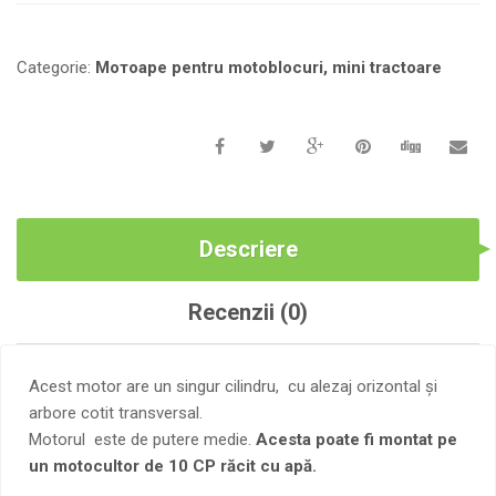
DE
10
CP
Categorie:
Мотоаре pentru motoblocuri, mini tractoare
(PORNIRE
MANUALĂ
ȘI
ELECTRICĂ)
Descriere
Recenzii (0)
Acest motor are un singur cilindru, cu alezaj orizontal și
arbore cotit transversal.
Motorul este de putere medie.
Acesta poate fi montat pe
un motocultor de 10 CP răcit cu apă.