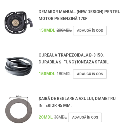
DEMAROR MANUAL (NEW DESIGN) PENTRU
MOTOR PE BENZINĂ 170F
150
MDL
200
MDL
ADAUGĂ ÎN COȘ
CUREAUA TRAPEZOIDALĂ B-3150,
DURABILĂ ȘI FUNCȚIONEAZĂ STABIL
150
MDL
180
MDL
ADAUGĂ ÎN COȘ
ȘAIBĂ DE REGLARE A AXULUI, DIAMETRU
INTERIOR 45 MM.
20
MDL
30
MDL
ADAUGĂ ÎN COȘ