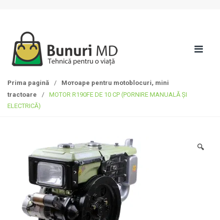
S
T
k
r
i
e
p
c
t
i
o
l
n
a
Prima pagină
/
Мотоаре pentru motoblocuri, mini
a
c
tractoare
/
MOTOR R190FE DE 10 CP (PORNIRE MANUALĂ ȘI
v
o
ELECTRICĂ)
i
n
g
ț
a
i
t
n
🔍
i
u
o
t
n