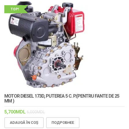
TOP!
MOTOR DIESEL 173D, PUTEREA 5 C. P.(PENTRU FANTE DE 25
MM )
5,700
MDL
6,000
MDL
ADAUGĂ ÎN COȘ
ПОДРОБНЕЕ