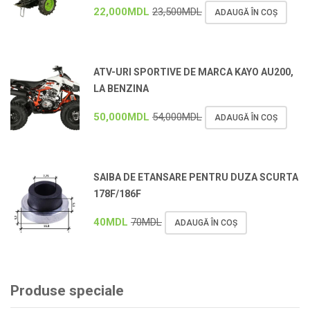
22,000
MDL
23,500
MDL
ADAUGĂ ÎN COȘ
ATV-URI SPORTIVE DE MARCA KAYO AU200,
LA BENZINA
50,000
MDL
54,000
MDL
ADAUGĂ ÎN COȘ
SAIBA DE ETANSARE PENTRU DUZA SCURTA
178F/186F
40
MDL
70
MDL
ADAUGĂ ÎN COȘ
Produse speciale