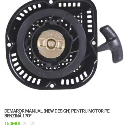
DEMAROR MANUAL (NEW DESIGN) PENTRU MOTOR PE
C
BENZINĂ 170F
F
150
MDL
1
200
MDL