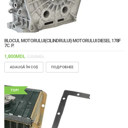
BLOCUL MOTORULUI(CILINDRULUI) MOTORULUI DIESEL 178F
7C. P.
1,800
MDL
2,000
MDL
ADAUGĂ ÎN COȘ
ПОДРОБНЕЕ
TOP!