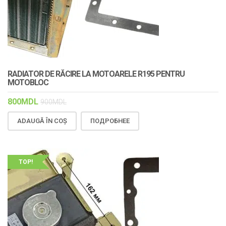
RADIATOR DE RĂCIRE LA MOTOARELE R195 PENTRU
MOTOBLOC
800
MDL
900
MDL
ADAUGĂ ÎN COȘ
ПОДРОБНЕЕ
TOP!