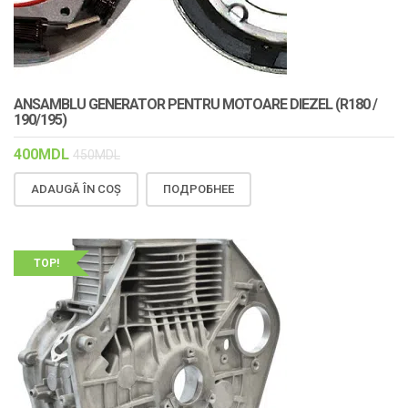
ANSAMBLU GENERATOR PENTRU MOTOARE DIEZEL (R180 /
190/195)
400
MDL
450
MDL
ADAUGĂ ÎN COȘ
ПОДРОБНЕЕ
TOP!