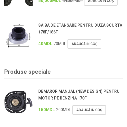
50,000
MDL
54,000
MDL
ADAUGĂ ÎN COȘ
SAIBA DE ETANSARE PENTRU DUZA SCURTA
178F/186F
40
MDL
70
MDL
ADAUGĂ ÎN COȘ
Produse speciale
DEMAROR MANUAL (NEW DESIGN) PENTRU
MOTOR PE BENZINĂ 170F
150
MDL
200
MDL
ADAUGĂ ÎN COȘ