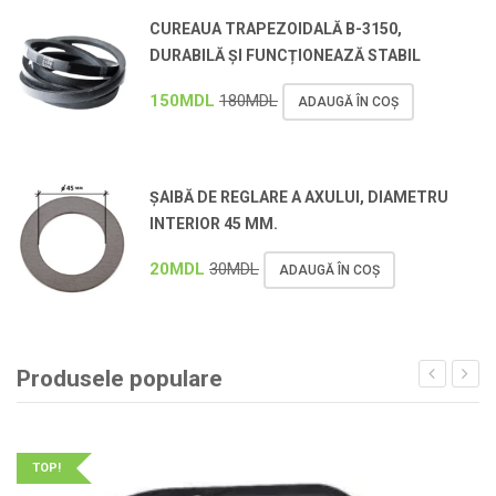
CUREAUA TRAPEZOIDALĂ B-3150,
DURABILĂ ȘI FUNCȚIONEAZĂ STABIL
150
MDL
180
MDL
ADAUGĂ ÎN COȘ
ȘAIBĂ DE REGLARE A AXULUI, DIAMETRU
INTERIOR 45 MM.
20
MDL
30
MDL
ADAUGĂ ÎN COȘ
Produsele populare
TOP!