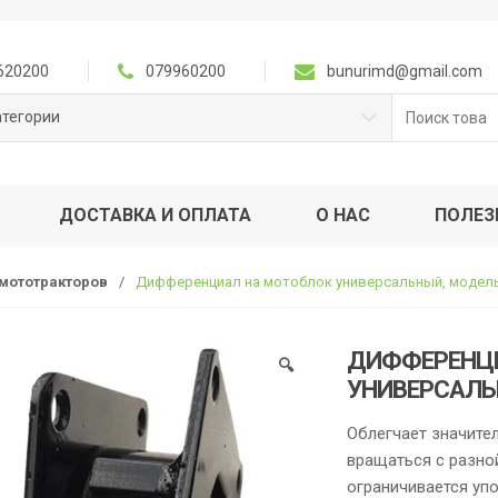
620200
079960200
bunurimd@gmail.com
Поиск
атегории
для:
ДОСТАВКА И ОПЛАТА
О НАС
ПОЛЕЗ
 мототракторов
/
Дифференциал на мотоблок универсальный, модел
ДИФФЕРЕНЦИ
🔍
УНИВЕРСАЛЬ
Облегчает значите
вращаться с разно
ограничивается упо