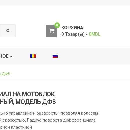
0
КОРЗИНА
0 Товар(ы) -
0
MDL
НОЕ
ь ДФ8
АЛ НА МОТОБЛОК
НЫЙ, МОДЕЛЬ ДФ8
льно управление и развороты, позволяя колесам
й скоростью. Радиус поворота дифференциала
рной пластиной.