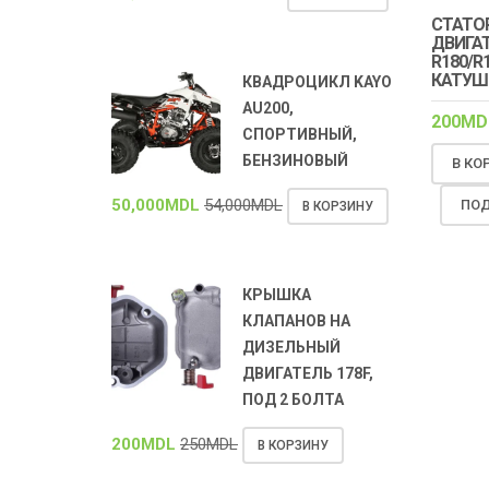
СТАТО
ДВИГА
R180/R1
КАТУШЕ
КВАДРОЦИКЛ KAYO
AU200,
200
MD
СПОРТИВНЫЙ,
БЕНЗИНОВЫЙ
В КО
50,000
MDL
54,000
MDL
ПОД
В КОРЗИНУ
КРЫШКА
КЛАПАНОВ НА
ДИЗЕЛЬНЫЙ
ДВИГАТЕЛЬ 178F,
ПОД 2 БОЛТА
200
MDL
250
MDL
В КОРЗИНУ