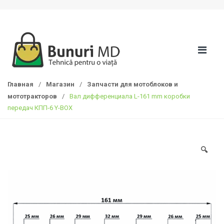
S
П
k
е
i
р
p
е
t
й
o
т
n
и
Главная
/
Магазин
/
Запчасти для мотоблоков и
a
к
мототракторов
/
Вал дифференциала L-161 mm коробки
v
с
передач КПП-6 Y-BOX
i
о
g
д
a
е
t
р
🔍
i
ж
o
а
n
н
и
ю