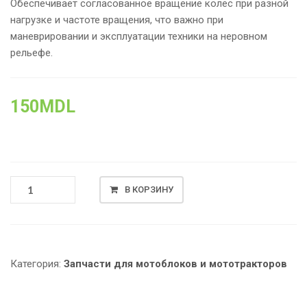
Обеспечивает согласованное вращение колёс при разной
нагрузке и частоте вращения, что важно при
маневрировании и эксплуатации техники на неровном
рельефе.
150
MDL
КОЛИЧЕСТВО
В КОРЗИНУ
ТОВАРА
ВАЛ
ДИФФЕРЕНЦИАЛА
L-
161
Категория:
Запчасти для мотоблоков и мототракторов
MM
КОРОБКИ
ПЕРЕДАЧ