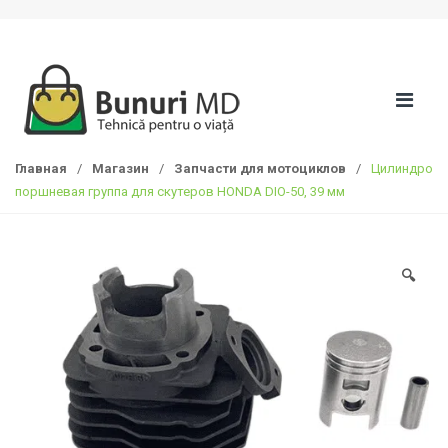
S
П
k
е
i
р
p
е
t
й
o
т
n
и
Главная
/
Магазин
/
Запчасти для мотоциклов
/
Цилиндро
a
к
поршневая группа для скутеров HONDA DIO-50, 39 мм
v
с
i
о
g
д
a
е
🔍
t
р
i
ж
o
а
n
н
и
ю