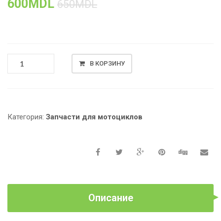
600
MDL
650
MDL
КОЛИЧЕСТВО
В КОРЗИНУ
ТОВАРА
ЦИЛИНДРО
ПОРШНЕВАЯ
ГРУППА
ДЛЯ
Категория:
Запчасти для мотоциклов
СКУТЕРОВ
HONDA
DIO-
50,
39
ММ
Описание