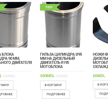
ТОП!
А БЛОКА
ГИЛЬЗА ЦИЛИНДРА Ø95
НОЖИ Ф
ДРА 90 ММ,
ММ НА ДИЗЕЛЬНЫЙ
ДИЗЕЛЬ
ЬНОГО ДВИГАТЕЛЯ
ДВИГАТЕЛЬ R195
МОТОБЛ
МОТОБЛОКА
ОХЛАЖД
L
300
MDL
65
MDL
350
MDL
350
MDL
В КОР
РЗИНУ
В КОРЗИНУ
ПОДР
РОБНЕЕ
ПОДРОБНЕЕ