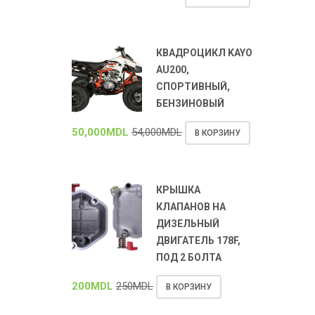
КВАДРОЦИКЛ KAYO
AU200,
СПОРТИВНЫЙ,
БЕНЗИНОВЫЙ
50,000
MDL
54,000
MDL
В КОРЗИНУ
КРЫШКА
КЛАПАНОВ НА
ДИЗЕЛЬНЫЙ
ДВИГАТЕЛЬ 178F,
ПОД 2 БОЛТА
200
MDL
250
MDL
В КОРЗИНУ