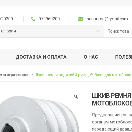
620200
079960200
bunurimd@gmail.com
Поиск
атегории
для:
ДОСТАВКА И ОПЛАТА
О НАС
ПОЛЕЗ
 мототракторов
/
Шкив ремня ведущий 3 ручья, Ø19mm для мотоблоко
ШКИВ РЕМНЯ 
🔍
МОТОБЛОКОВ 
Предназначен за п
органам мотоблока
передающий враще