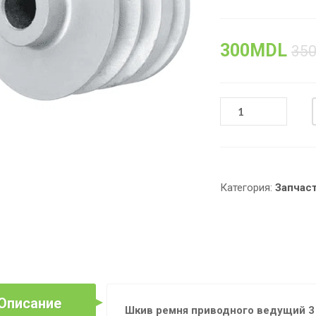
300
MDL
35
КОЛИЧЕСТВО
ТОВАРА
ШКИВ
РЕМНЯ
ВЕДУЩИЙ
3
Категория:
Запчас
РУЧЬЯ,
Ø19MM
ДЛЯ
МОТОБЛОКОВ
168F/170F
Описание
Шкив ремня приводного ведущий 3 