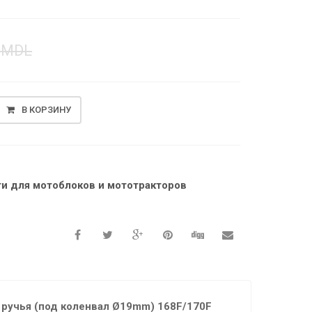
0
MDL
В КОРЗИНУ
ти для мотоблоков и мототракторов
ручья (под коленвал Ø19mm) 168F/170F