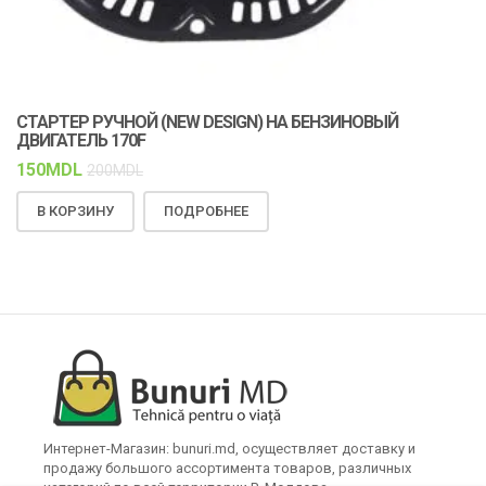
СТАРТЕР РУЧНОЙ (NEW DESIGN) НА БЕНЗИНОВЫЙ
К
ДВИГАТЕЛЬ 170F
С
150
MDL
1
200
MDL
В КОРЗИНУ
ПОДРОБНЕЕ
Интернет-Магазин: bunuri.md, осуществляет доставку и
продажу большого ассортимента товаров, различных