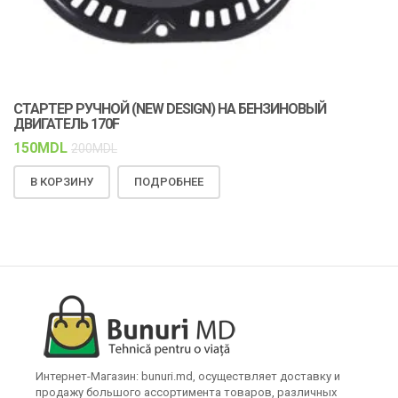
СТАРТЕР РУЧНОЙ (NEW DESIGN) НА БЕНЗИНОВЫЙ
К
ДВИГАТЕЛЬ 170F
С
150
MDL
1
200
MDL
В КОРЗИНУ
ПОДРОБНЕЕ
Интернет-Магазин: bunuri.md, осуществляет доставку и
продажу большого ассортимента товаров, различных