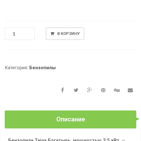
КОЛИЧЕСТВО
В КОРЗИНУ
ТОВАРА
БЕНЗОПИЛА
TAIGA
БОГАТЫРЬ,
МОЩНОСТЬЮ
Категория:
Бензопилы
3.5
КВТ.
Описание
Бензопила Taiga Богатырь, мощностью 3.5 кВт
. —