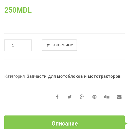
250
MDL
КОЛИЧЕСТВО
В КОРЗИНУ
ТОВАРА
КОРЗИНА
СЦЕПЛЕНИЯ
ДИЗЕЛЬНЫХ
МОТОБЛОКОВ,
Категория:
Запчасти для мотоблоков и мототракторов
ВОЗДУШНОЕ
ОХЛАЖДЕНИЕ
Описание