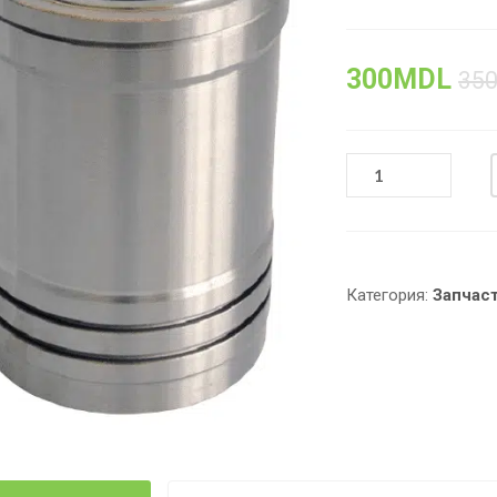
300
MDL
35
КОЛИЧЕСТВО
ТОВАРА
ГИЛЬЗА
БЛОКА
ЦИЛИНДРА
90
Категория:
Запчас
ММ,
ДИЗЕЛЬНОГО
ДВИГАТЕЛЯ
R190