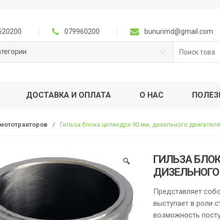
620200
079960200
bunurimd@gmail.com
Поиск
атегории
для:
ДОСТАВКА И ОПЛАТА
О НАС
ПОЛЕЗ
 мототракторов
/
Гильза блока цилиндра 90 мм, дизельного двигателя
ГИЛЬЗА БЛОК
🔍
ДИЗЕЛЬНОГО 
Представляет собо
выступает в роли 
возможность посту