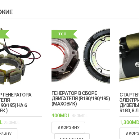
ЖИЕ
ТОП!
ГЕНЕРАТОР В СБОРЕ
Р ГЕНЕРАТОРА
СТАРТЕ
ДВИГАТЕЛЯ (R180/190/195)
ТЕЛЯ
ЭЛЕКТР
(МАХОВИК)
90/195( НА 6
ДИЗЕЛЬ
К )
R180, 8 Л.
400
MDL
450
MDL
L
1,300
MD
250
MDL
В КОРЗИНУ
В КОР
РЗИНУ