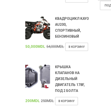
ПОД
КВАДРОЦИКЛ KAYO
AU200,
СПОРТИВНЫЙ,
БЕНЗИНОВЫЙ
50,000
MDL
54,000
MDL
В КОРЗИНУ
КРЫШКА
КЛАПАНОВ НА
ДИЗЕЛЬНЫЙ
ДВИГАТЕЛЬ 178F,
ПОД 2 БОЛТА
200
MDL
250
MDL
В КОРЗИНУ