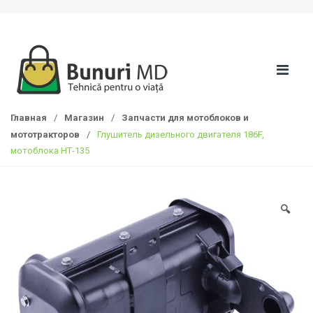
S
П
k
е
i
р
p
е
t
й
o
т
n
и
Главная
/
Магазин
/
Запчасти для мотоблоков и
a
к
мототракторов
/
Глушитель дизельного двигателя 186F,
v
с
мотоблока НТ-135
i
о
g
д
a
е
t
р
🔍
i
ж
o
а
n
н
и
ю