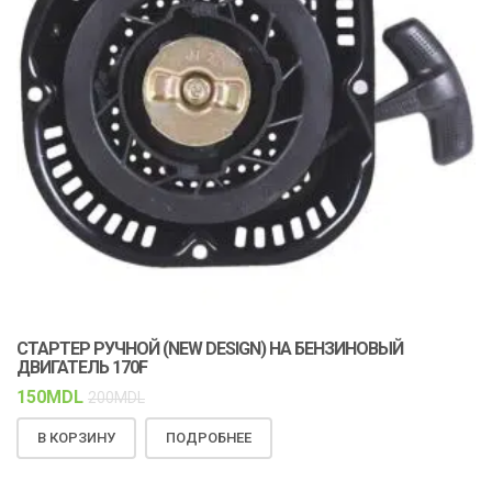
СТАРТЕР РУЧНОЙ (NEW DESIGN) НА БЕНЗИНОВЫЙ
К
ДВИГАТЕЛЬ 170F
С
150
MDL
1
200
MDL
В КОРЗИНУ
ПОДРОБНЕЕ