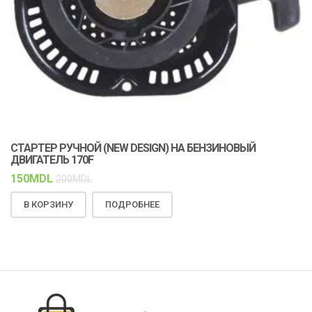
СТАРТЕР РУЧНОЙ (NEW DESIGN) НА БЕНЗИНОВЫЙ
К
ДВИГАТЕЛЬ 170F
С
150
MDL
1
200
MDL
В КОРЗИНУ
ПОДРОБНЕЕ