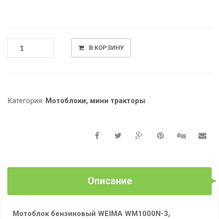
КОЛИЧЕСТВО
В КОРЗИНУ
ТОВАРА
МОТОБЛОК
БЕНЗИНОВЫЙ
WEIMA
WM1000N-
Категория:
Мотоблоки, мини тракторы
3,
МОЩНОСТЬЮ
7Л.
С.
Описание
Мотоблок бензиновый WEIMA WM1000N-3,