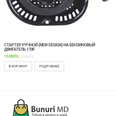
СТАРТЕР РУЧНОЙ (NEW DESIGN) НА БЕНЗИНОВЫЙ
К
ДВИГАТЕЛЬ 170F
С
150
MDL
1
200
MDL
В КОРЗИНУ
ПОДРОБНЕЕ