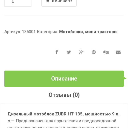
В КОРЗИНУ
ТОВАРА
ДИЗЕЛЬНЫЙ
МОТОБЛОК
ZUBR
HT-
Артикул:
135001
Категория:
Мотоблоки, мини тракторы
135,
МОЩНОСТЬЮ
9
Л.
С.
Описание
Отзывы (0)
Дизельный мотоблок ZUBR HT-135, мощностью 9 л.
с.
— Предназначен для взрыхления и предпосадочной
подготовки почвы, прополку, посева семян, окучивание,