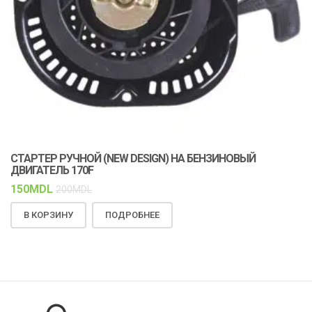
СТАРТЕР РУЧНОЙ (NEW DESIGN) НА БЕНЗИНОВЫЙ
К
ДВИГАТЕЛЬ 170F
С
150
MDL
1
200
MDL
В КОРЗИНУ
ПОДРОБНЕЕ