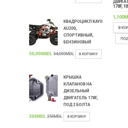
ДВИГА
178F, 1
1,100
M
КВАДРОЦИКЛ KAYO
В КО
AU200,
СПОРТИВНЫЙ,
ПОД
БЕНЗИНОВЫЙ
50,000
MDL
54,000
MDL
В КОРЗИНУ
КРЫШКА
КЛАПАНОВ НА
ДИЗЕЛЬНЫЙ
ДВИГАТЕЛЬ 178F,
ПОД 2 БОЛТА
200
MDL
250
MDL
В КОРЗИНУ