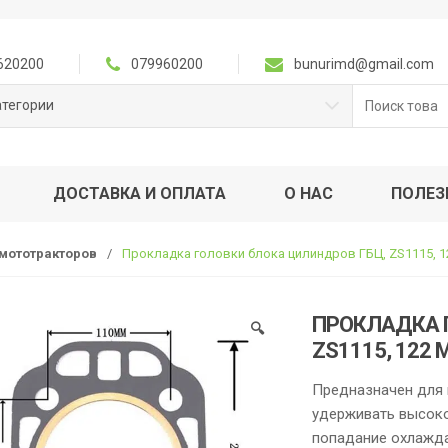
620200
079960200
bunurimd@gmail.com
Поиск
атегории
для:
ДОСТАВКА И ОПЛАТА
О НАС
ПОЛЕЗ
 мототракторов
/
Прокладка головки блока цилиндров ГБЦ, ZS1115, 1
ПРОКЛАДКА 
🔍
ZS1115, 122
Предназначен для 
удерживать высоко
попадание охлажд