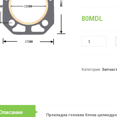
80
MDL
КОЛИЧЕСТВО
ТОВАРА
ПРОКЛАДКА
ГОЛОВКИ
БЛОКА
ЦИЛИНДРОВ
Категория:
Запчас
ГБЦ,
ZS1115,
122
ММ
Описание
Прокладка головки блока цилиндро