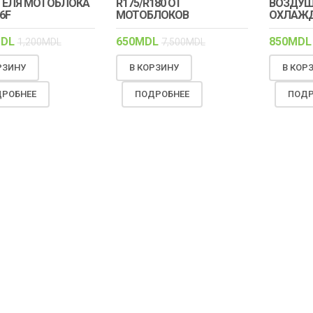
ТЕЛЯ МОТОБЛОКА
R175/R180 ОТ
ВОЗДУ
86F
МОТОБЛОКОВ
ОХЛАЖ
DL
650
MDL
850
MDL
1,200
MDL
7,500
MDL
РЗИНУ
В КОРЗИНУ
В КОР
РОБНЕЕ
ПОДРОБНЕЕ
ПОДР