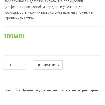
Обеспечивает надежное включение блокировки
дифференциала коробки передач и улучшенную
проходимость техники при эксплуатации на сложных и
неровных участках.
100
MDL
КОЛИЧЕСТВО
В КОРЗИНУ
ТОВАРА
ВИЛКА
БЛОКИРОВКИ
ДИФФЕРЕНЦИАЛА
КОРОБКИ
Категория:
Запчасти для мотоблоков и мототракторов
ПЕРЕДАЧ
КПП-6