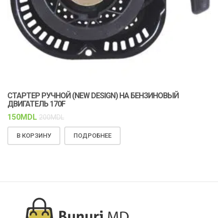
СТАРТЕР РУЧНОЙ (NEW DESIGN) НА БЕНЗИНОВЫЙ
К
ДВИГАТЕЛЬ 170F
С
150
MDL
1
200
MDL
В КОРЗИНУ
ПОДРОБНЕЕ