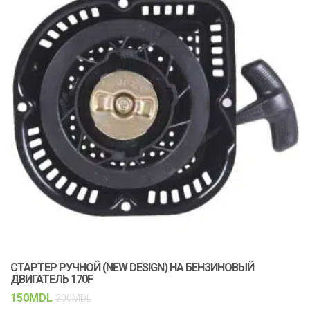
СТАРТЕР РУЧНОЙ (NEW DESIGN) НА БЕНЗИНОВЫЙ
К
ДВИГАТЕЛЬ 170F
С
150
MDL
1
200
MDL