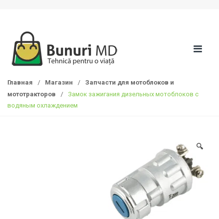
S
П
k
е
i
р
p
е
t
й
o
т
n
и
Главная
/
Магазин
/
Запчасти для мотоблоков и
a
к
мототракторов
/
Замок зажигания дизельных мотоблоков c
v
с
водяным охлаждением
i
о
g
д
a
е
t
р
🔍
i
ж
o
а
n
н
и
ю