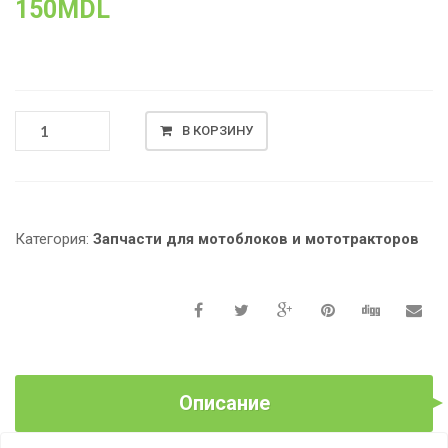
150
MDL
КОЛИЧЕСТВО
В КОРЗИНУ
ТОВАРА
ЗВЕЗДА
ДВУХРЯДНАЯ
Z-
13
Категория:
Запчасти для мотоблоков и мототракторов
TT
AGRO
MOTO
(12
КОЛЕСО)
Описание