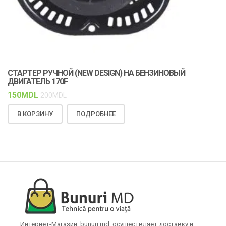
СТАРТЕР РУЧНОЙ (NEW DESIGN) НА БЕНЗИНОВЫЙ
К
ДВИГАТЕЛЬ 170F
С
150
MDL
1
200
MDL
В КОРЗИНУ
ПОДРОБНЕЕ
Интернет-Магазин: bunuri.md, осуществляет доставку и