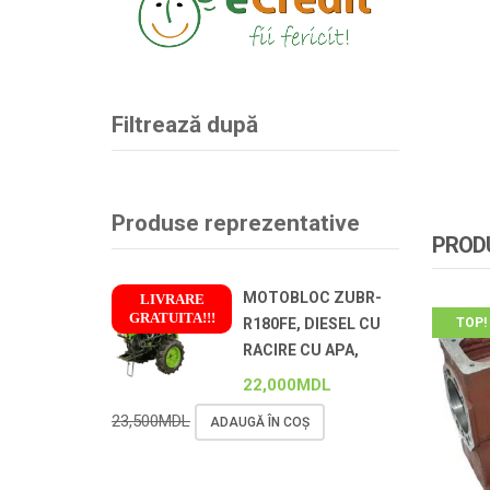
Filtrează după
Produse reprezentative
PRODU
MOTOBLOC ZUBR-
LIVRARE
GRATUITA!!!
TOP!
R180FE, DIESEL CU
!
RACIRE CU APA,
22,000
MDL
23,500
MDL
ADAUGĂ ÎN COȘ