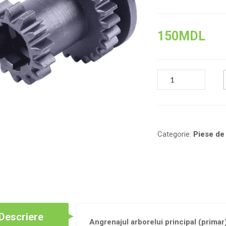
150
MDL
CANTITATE
ANGRENAJ
ARBORE
PRINCIPAL
Z-
25/Z-
Categorie:
Piese de
14,
MOTORINĂ
НТ-105/
НТ-135
Descriere
Angrenajul arborelui principal (prima