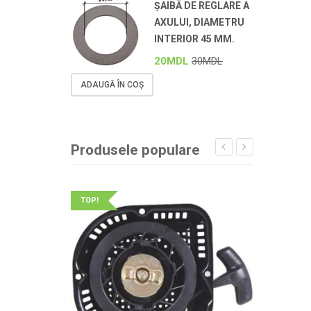
ȘAIBĂ DE REGLARE A
AXULUI, DIAMETRU
INTERIOR 45 MM.
20
MDL
30
MDL
ADAUGĂ ÎN COȘ
Produsele populare
TOP!
TOP!