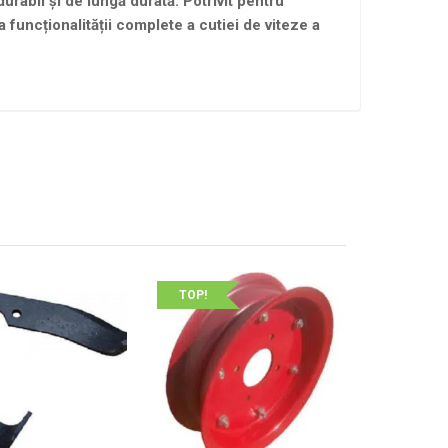
urabil și de lungă durată. Potrivit pentru
a funcționalității complete a cutiei de viteze a
TOP!