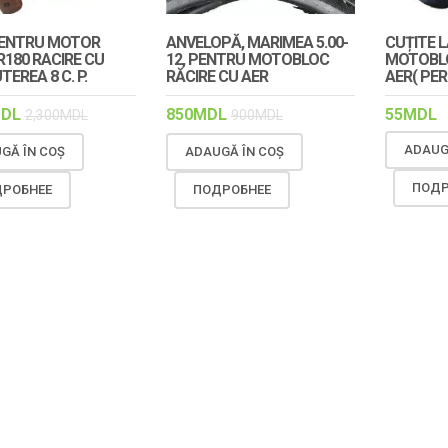
PENTRU MOTOR
ANVELOPĂ, MARIMEA 5.00-
CUȚITE 
R180 RACIRE CU
12, PENTRU MOTOBLOC
MOTOBLO
TEREA 8 C. P.
RĂCIRE CU AER
AER( PE
DL
850
MDL
55
MDL
2,300
MDL
900
MDL
ADAUG
GĂ ÎN COȘ
ADAUGĂ ÎN COȘ
ПОДР
РОБНЕЕ
ПОДРОБНЕЕ