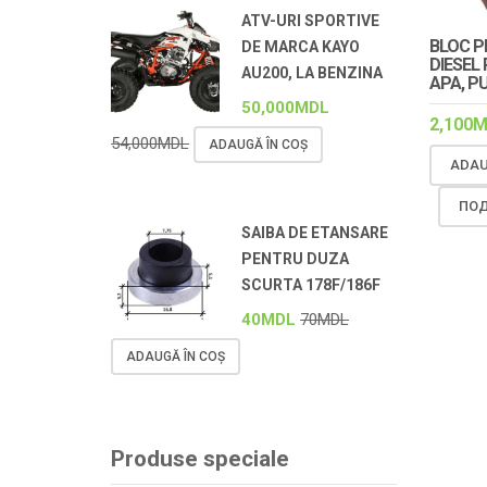
ATV-URI SPORTIVE
BLOC 
DE MARCA KAYO
DIESEL 
AU200, LA BENZINA
APA, PU
50,000
MDL
2,100
M
54,000
MDL
ADAUGĂ ÎN COȘ
ADAU
ПОД
SAIBA DE ETANSARE
PENTRU DUZA
SCURTA 178F/186F
40
MDL
70
MDL
ADAUGĂ ÎN COȘ
Produse speciale