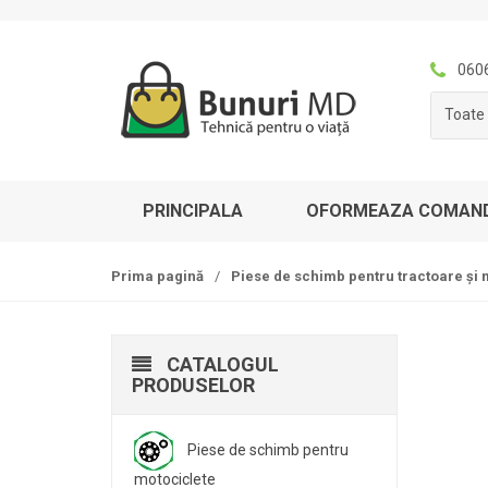
S
T
k
r
i
e
060
p
c
Toate 
t
i
o
l
n
a
a
c
PRINCIPALA
OFORMEAZA COMAN
v
o
i
n
g
ț
Prima pagină
/
Piese de schimb pentru tractoare și 
a
i
t
n
i
u
CATALOGUL
o
t
PRODUSELOR
n
Piese de schimb pentru
motociclete