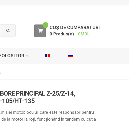
0
COȘ DE CUMPARATURI
0 Produs(e) -
0
MDL
FOLOSITOR
5
ORE PRINCIPAL Z-25/Z-14,
-105/НТ-135
smisiei motoblocului, care este responsabil pentru
 de la motor la roți, funcționând în tandem cu cutia