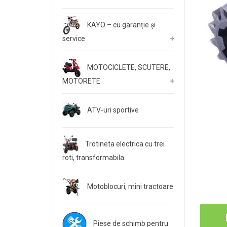
KAYO – cu garanție și
service
MOTOCICLETE, SCUTERE,
MOTORETE
ATV-uri sportive
Trotineta electrica cu trei
roti, transformabila
Motoblocuri, mini tractoare
Piese de schimb pentru