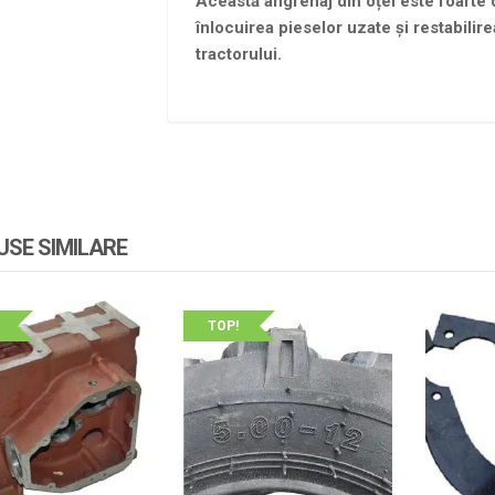
Această angrenaj din oțel este foarte d
înlocuirea pieselor uzate și restabilire
tractorului.
SE SIMILARE
TOP!