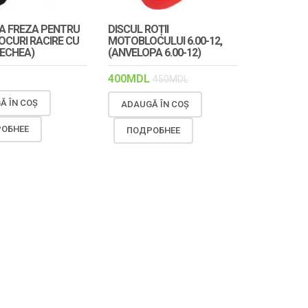
LA FREZA PENTRU
DISCUL ROȚII
CURI RACIRE CU
MOTOBLOCULUI 6.00-12,
RECHEA)
(ANVELOPA 6.00-12)
400
MDL
450
MDL
Ă ÎN COȘ
ADAUGĂ ÎN COȘ
ОБНЕЕ
ПОДРОБНЕЕ