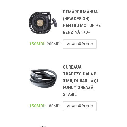
DEMAROR MANUAL
(NEW DESIGN)
PENTRU MOTOR PE
BENZINĂ 170F
150
MDL
200
MDL
ADAUGĂ ÎN COȘ
CUREAUA
TRAPEZOIDALĂ B-
3150, DURABILĂ ȘI
FUNCȚIONEAZĂ
STABIL
150
MDL
180
MDL
ADAUGĂ ÎN COȘ