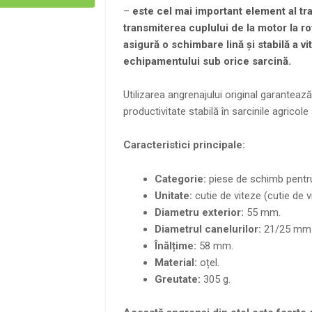
–
este cel mai important element al tra
transmiterea cuplului de la motor la ro
asigură o schimbare lină și stabilă a v
echipamentului sub orice sarcină.
Utilizarea angrenajului original garantează
productivitate stabilă în sarcinile agricole
Caracteristici principale:
Categorie:
piese de schimb pentru
Unitate:
cutie de viteze (cutie de v
Diametru exterior:
55 mm.
Diametrul canelurilor:
21/25 mm
Înălțime:
58 mm.
Material:
oțel.
Greutate:
305 g.