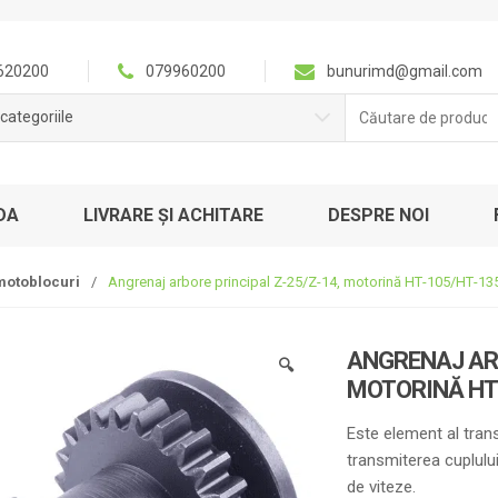
620200
079960200
bunurimd@gmail.com
Căutare
categoriile
pentru:
DA
LIVRARE ȘI ACHITARE
DESPRE NOI
motoblocuri
/
Angrenaj arbore principal Z-25/Z-14, motorină НТ-105/НТ-13
ANGRENAJ ARB
🔍
MOTORINĂ НТ
Este element al tran
transmiterea cuplului
de viteze.