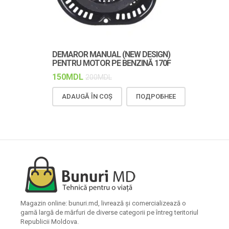
DEMAROR MANUAL (NEW DESIGN)
CUREAUA TR
PENTRU MOTOR PE BENZINĂ 170F
DURABILĂ Ș
150
MDL
150
MDL
200
MDL
18
ADAUGĂ ÎN COȘ
ПОДРОБНЕЕ
ADAUGĂ Î
Magazin online: bunuri.md, livrează și comercializează o
gamă largă de mărfuri de diverse categorii pe întreg teritoriul
Republicii Moldova.