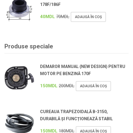
178F/186F
40
MDL
70
MDL
ADAUGĂ ÎN COȘ
Produse speciale
DEMAROR MANUAL (NEW DESIGN) PENTRU
MOTOR PE BENZINĂ 170F
150
MDL
200
MDL
ADAUGĂ ÎN COȘ
CUREAUA TRAPEZOIDALĂ B-3150,
DURABILĂ ȘI FUNCȚIONEAZĂ STABIL
150
MDL
180
MDL
ADAUGĂ ÎN COȘ