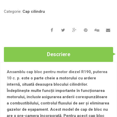
PENTRU
MOTOR
Categorie:
Сap cilindru
DIEZEL
R190F,
FARA
FORCAMERA.
Descriere
Ansamblu cap bloc pentru motor diezel R190, puterea
10 c. p.
este o parte cheie a motorului cu ardere
internă, situată deasupra blocului cilindrilor.
Îndeplinește multe funcții importante în funcționarea
motorului, inclusiv asigurarea arderii corespunzătoare
a combustibilului, controlul fluxului de aer și eliminarea
gazelor de eșapament. Acest model de cap de bloc nu
are o pre-camera încorporată. Pentru aceсt cap bloc