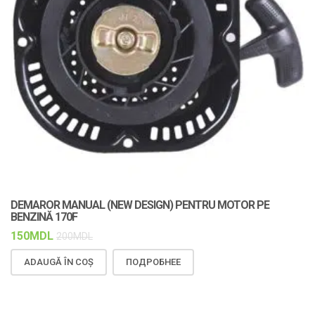
DEMAROR MANUAL (NEW DESIGN) PENTRU MOTOR PE
C
BENZINĂ 170F
F
150
MDL
1
200
MDL
ADAUGĂ ÎN COȘ
ПОДРОБНЕЕ