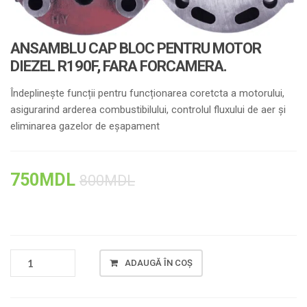
ANSAMBLU CAP BLOC PENTRU MOTOR
DIEZEL R190F, FARA FORCAMERA.
Îndeplinește funcții pentru funcționarea coretcta a motorului,
asigurarind arderea combustibilului, controlul fluxului de aer și
eliminarea gazelor de eșapament
750
MDL
800
MDL
CANTITATE
ADAUGĂ ÎN COȘ
ANSAMBLU
CAP
BLOC